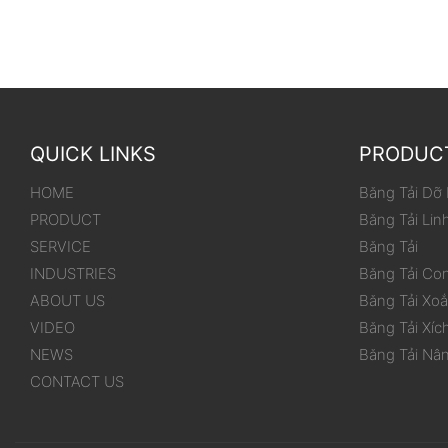
QUICK LINKS
PRODUC
HOME
Băng Tải Dỡ
PRODUCT
Băng Tải Lin
SERVICE
Băng Tải
INDUSTRIES
Băng Tải Co
ABOUT US
Băng Tải Xo
VIDEO
Băng Tải Xíc
NEWS
Băng Tải Nâ
CONTACT US