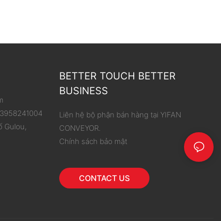
BETTER TOUCH BETTER
BUSINESS
m
 13958241004
Liên hệ bộ phận bán hàng tại YIFAN
ố Gulou,
CONVEYOR.
Chính sách bảo mật
CONTACT US