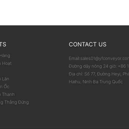
TS
CONTACT US
 Hàng
Email:
sales01@yfconveyor.co
h Hoạt
Đường dây nóng 24 giờ: +86
Địa chỉ: Số 77, Đường Heyi, Ph
n Lăn
Haihu, Ninh Ba Trung Quốc
ắn Ốc
h Thanh
ng Thẳng Đứng