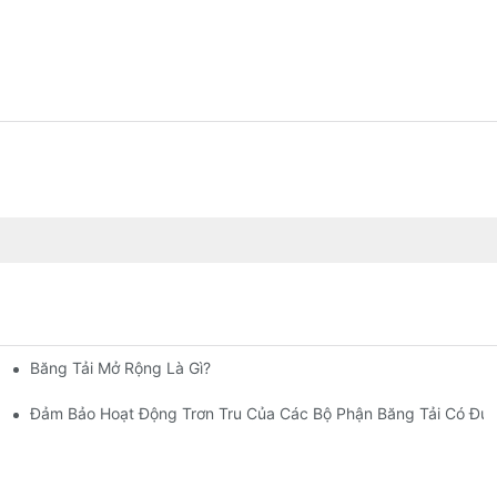
Băng Tải Mở Rộng Là Gì?
ợt Cho Các Bộ Phận Gia Công Bằng Nhựa Tùy Chỉnh
Đảm Bảo Hoạt Động Trơn Tru Của Các Bộ Phận Băng Tải Có Đư