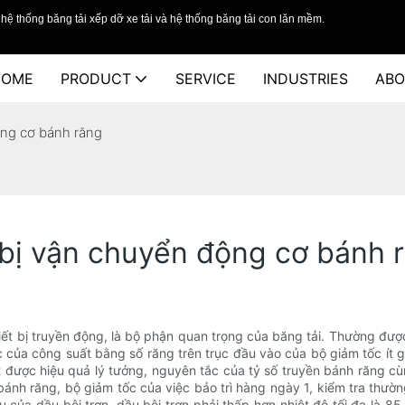
hệ thống băng tải xếp dỡ xe tải và hệ thống băng tải con lăn mềm.
HOME
PRODUCT
SERVICE
INDUSTRIES
ABO
ộng cơ bánh răng
t bị vận chuyển động cơ bánh 
hiết bị truyền động, là bộ phận quan trọng của băng tải. Thường đ
 của công suất bằng số răng trên trục đầu vào của bộ giảm tốc ít g
 được hiệu quả lý tưởng, nguyên tắc của tỷ số truyền bánh răng cùn
ánh răng, bộ giảm tốc của việc bảo trì hàng ngày 1, kiểm tra thườn
ủa dầu bôi trơn, dầu bôi trơn phải thấp hơn nhiệt độ tối đa là 85 đ