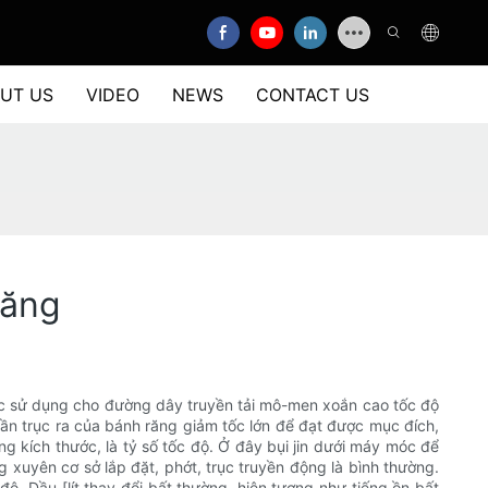
UT US
VIDEO
NEWS
CONTACT US
răng
ược sử dụng cho đường dây truyền tải mô-men xoắn cao tốc độ
ần trục ra của bánh răng giảm tốc lớn để đạt được mục đích,
g kích thước, là tỷ số tốc độ. Ở đây bụi jin dưới máy móc để
g xuyên cơ sở lắp đặt, phớt, trục truyền động là bình thường.
ộ. Dầu [lít thay đổi bất thường, hiện tượng như tiếng ồn bất