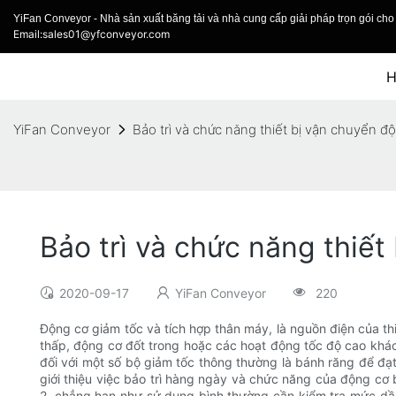
YiFan Conveyor - Nhà sản xuất băng tải và nhà cung cấp giải pháp trọn gói cho 
Email:sales01@yfconveyor.com
YiFan Conveyor
Bảo trì và chức năng thiết bị vận chuyển đ
Bảo trì và chức năng thiế
2020-09-17
YiFan Conveyor
220
Động cơ giảm tốc và tích hợp thân máy, là nguồn điện của t
thấp, động cơ đốt trong hoặc các hoạt động tốc độ cao khác
đối với một số bộ giảm tốc thông thường là bánh răng để đạt
giới thiệu việc bảo trì hàng ngày và chức năng của động cơ b
2, chẳng hạn như sử dụng bình thường cần kiểm tra mức dầu c