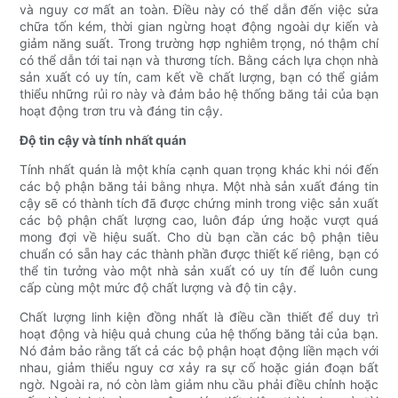
và nguy cơ mất an toàn. Điều này có thể dẫn đến việc sửa
chữa tốn kém, thời gian ngừng hoạt động ngoài dự kiến ​​và
giảm năng suất. Trong trường hợp nghiêm trọng, nó thậm chí
có thể dẫn tới tai nạn và thương tích. Bằng cách lựa chọn nhà
sản xuất có uy tín, cam kết về chất lượng, bạn có thể giảm
thiểu những rủi ro này và đảm bảo hệ thống băng tải của bạn
hoạt động trơn tru và đáng tin cậy.
Độ tin cậy và tính nhất quán
Tính nhất quán là một khía cạnh quan trọng khác khi nói đến
các bộ phận băng tải bằng nhựa. Một nhà sản xuất đáng tin
cậy sẽ có thành tích đã được chứng minh trong việc sản xuất
các bộ phận chất lượng cao, luôn đáp ứng hoặc vượt quá
mong đợi về hiệu suất. Cho dù bạn cần các bộ phận tiêu
chuẩn có sẵn hay các thành phần được thiết kế riêng, bạn có
thể tin tưởng vào một nhà sản xuất có uy tín để luôn cung
cấp cùng một mức độ chất lượng và độ tin cậy.
Chất lượng linh kiện đồng nhất là điều cần thiết để duy trì
hoạt động và hiệu quả chung của hệ thống băng tải của bạn.
Nó đảm bảo rằng tất cả các bộ phận hoạt động liền mạch với
nhau, giảm thiểu nguy cơ xảy ra sự cố hoặc gián đoạn bất
ngờ. Ngoài ra, nó còn làm giảm nhu cầu phải điều chỉnh hoặc