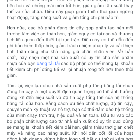
bền hơn và chống mài mòn tốt hơn, giúp giảm tần suất thay
thế và sửa chữa. Điều này giúp giảm thiểu thời gian ngừng
hoạt động, tăng năng suất và giảm tổng chi phí bảo trì.
Hơn nữa, các bộ phận đáng tin cậy góp phần tạo nên môi
trường làm việc an toàn hơn, giảm nguy cơ tai nạn và thương
tích liên quan đến thiết bị trục trặc. Điều này có thể dẫn đến
phí bảo hiểm thấp hơn, giảm trách nhiệm pháp lý và cải thiện
tinh thần cũng như khả năng giữ chân nhân viên. Về bản
chất, hãy chọn một nhà sản xuất có uy tín cho sản phẩm
nhựa của bạn
băng tải tải
các bộ phận có thể mang lại khoản
tiết kiệm chi phí đáng kể và lợi nhuận ròng tốt hơn theo thời
gian.
Tóm lại, việc lựa chọn nhà sản xuất phụ tùng băng tải nhựa
đáng tin cậy là một quyết định quan trọng có thể ảnh hưởng
đáng kể đến hiệu suất và độ tin cậy tổng thể của hệ thống
băng tải của bạn. Bằng cách ưu tiên chất lượng, độ tin cậy,
chuyên môn kỹ thuật và hỗ trợ, bạn có thể đảm bảo hệ thống
của mình chạy trơn tru, hiệu quả và an toàn. Đầu tư vào các
bộ phận chất lượng cao từ nhà sản xuất có uy tín cuối cùng
sẽ mang lại khoản tiết kiệm dài hạn, giảm thiểu thời gian chết
máy và nâng cao năng suất. Khi nói đến cốt lõi của hoạt
động kinh doanh, đừng bằng lòng với bất cứ thứ gì kém hơn