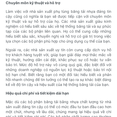
Chuyên môn kỹ thuật và hỗ trợ
Làm việc với nhà sản xuất phụ tùng băng tải nhựa đáng tin
cậy cũng có nghĩa là bạn sẽ được tiếp cận với chuyên môn
kỹ thuật và sự hỗ trợ của họ. Các nhà sản xuất giàu kinh
nghiệm có hiểu biết sâu sắc về hệ thống băng tải và sự phức
tạp của các bộ phận liên quan. Họ có thể cung cấp những
hiểu biết sâu sắc, khuyến nghị và hỗ trợ có giá trị trong việc
lựa chọn các bộ phận phù hợp cho ứng dụng cụ thể của bạn.
Ngoài ra, các nhà sản xuất uy tín còn cung cấp dịch vụ hỗ
trợ khách hàng tuyệt vời, giúp bạn giải đáp mọi thắc mắc về
kỹ thuật, hướng dẫn cài đặt, khắc phục sự cố hoặc tư vấn
bảo trì. Mức độ hỗ trợ này vô cùng quý giá, đặc biệt đối với
những doanh nghiệp có nguồn lực kỹ thuật hoặc bảo trì nội
bộ hạn chế. Biết rằng bạn có một đối tác hiểu biết và phản
hồi nhanh chóng để tin tưởng có thể tạo ra sự khác biệt đáng
kể về độ tin cậy và hiệu suất của hệ thống băng tải của bạn.
Hiệu quả chi phí và tiết kiệm dài hạn
Mặc dù các bộ phận băng tải bằng nhựa chất lượng từ nhà
sản xuất đáng tin cậy có thể có mức đầu tư ban đầu cao hơn
một chút, nhưng về lâu dài, chúng mang lại hiệu quả về chi
phí và tiết kiệm chi phí. Các bộ phận chất lượng cao thường