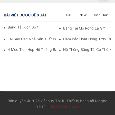
BÀI VIẾT ĐƯỢC ĐỀ XUẤT
CASE
NEWS
Kiến Thức
Băng Tải Xích So Với Băng Tải Con Lăn
Băng Tải Mở Rộng Là Gì?
Tại Sao Các Nhà Sản Xuất Băng Tải Lại Ưa Chuộng Đường Trư
Đảm Bảo Hoạt Động Trơn Tru 
4 Mẹo Tích Hợp Hệ Thống Băng Tải Vào Sản Xuất
Hệ Thống Băng Tải Có Thể Man
Bản quyền © 2025 Công ty TNHH Thiết bị băng tải Ningbo
YiFan. |
Sơ đồ trang web