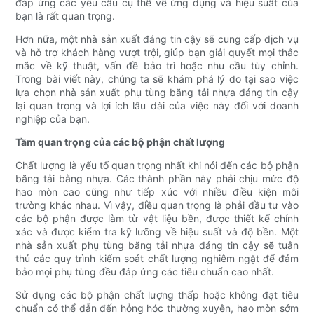
đáp ứng các yêu cầu cụ thể về ứng dụng và hiệu suất của
bạn là rất quan trọng.
Hơn nữa, một nhà sản xuất đáng tin cậy sẽ cung cấp dịch vụ
và hỗ trợ khách hàng vượt trội, giúp bạn giải quyết mọi thắc
mắc về kỹ thuật, vấn đề bảo trì hoặc nhu cầu tùy chỉnh.
Trong bài viết này, chúng ta sẽ khám phá lý do tại sao việc
lựa chọn nhà sản xuất phụ tùng băng tải nhựa đáng tin cậy
lại quan trọng và lợi ích lâu dài của việc này đối với doanh
nghiệp của bạn.
Tầm quan trọng của các bộ phận chất lượng
Chất lượng là yếu tố quan trọng nhất khi nói đến các bộ phận
băng tải bằng nhựa. Các thành phần này phải chịu mức độ
hao mòn cao cũng như tiếp xúc với nhiều điều kiện môi
trường khác nhau. Vì vậy, điều quan trọng là phải đầu tư vào
các bộ phận được làm từ vật liệu bền, được thiết kế chính
xác và được kiểm tra kỹ lưỡng về hiệu suất và độ bền. Một
nhà sản xuất phụ tùng băng tải nhựa đáng tin cậy sẽ tuân
thủ các quy trình kiểm soát chất lượng nghiêm ngặt để đảm
bảo mọi phụ tùng đều đáp ứng các tiêu chuẩn cao nhất.
Sử dụng các bộ phận chất lượng thấp hoặc không đạt tiêu
chuẩn có thể dẫn đến hỏng hóc thường xuyên, hao mòn sớm