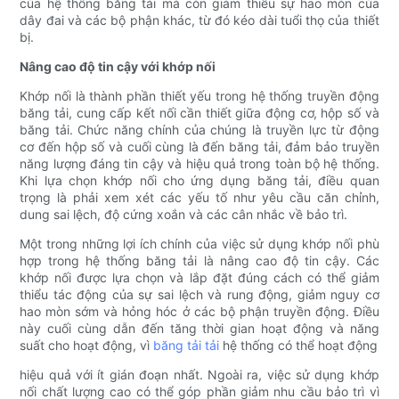
của hệ thống băng tải mà còn giảm thiểu sự hao mòn của
dây đai và các bộ phận khác, từ đó kéo dài tuổi thọ của thiết
bị.
Nâng cao độ tin cậy với khớp nối
Khớp nối là thành phần thiết yếu trong hệ thống truyền động
băng tải, cung cấp kết nối cần thiết giữa động cơ, hộp số và
băng tải. Chức năng chính của chúng là truyền lực từ động
cơ đến hộp số và cuối cùng là đến băng tải, đảm bảo truyền
năng lượng đáng tin cậy và hiệu quả trong toàn bộ hệ thống.
Khi lựa chọn khớp nối cho ứng dụng băng tải, điều quan
trọng là phải xem xét các yếu tố như yêu cầu căn chỉnh,
dung sai lệch, độ cứng xoắn và các cân nhắc về bảo trì.
Một trong những lợi ích chính của việc sử dụng khớp nối phù
hợp trong hệ thống băng tải là nâng cao độ tin cậy. Các
khớp nối được lựa chọn và lắp đặt đúng cách có thể giảm
thiểu tác động của sự sai lệch và rung động, giảm nguy cơ
hao mòn sớm và hỏng hóc ở các bộ phận truyền động. Điều
này cuối cùng dẫn đến tăng thời gian hoạt động và năng
suất cho hoạt động, vì
băng tải tải
hệ thống có thể hoạt động
hiệu quả với ít gián đoạn nhất. Ngoài ra, việc sử dụng khớp
nối chất lượng cao có thể góp phần giảm nhu cầu bảo trì vì