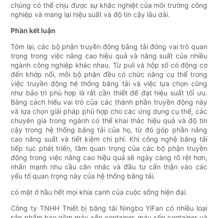
chúng có thể chịu được sự khắc nghiệt của môi trường công
nghiệp và mang lại hiệu suất và độ tin cậy lâu dài.
Phần kết luận
Tóm lại, các bộ phận truyền động băng tải đóng vai trò quan
trọng trong việc nâng cao hiệu quả và năng suất của nhiều
ngành công nghiệp khác nhau. Từ puli và hộp số có động cơ
đến khớp nối, mỗi bộ phận đều có chức năng cụ thể trong
việc truyền động hệ thống băng tải và việc lựa chọn cũng
như bảo trì phù hợp là rất cần thiết để đạt hiệu suất tối ưu.
Bằng cách hiểu vai trò của các thành phần truyền động này
và lựa chọn giải pháp phù hợp cho các ứng dụng cụ thể, các
chuyên gia trong ngành có thể khai thác hiệu quả và độ tin
cậy trong hệ thống băng tải của họ, từ đó góp phần nâng
cao năng suất và tiết kiệm chi phí. Khi công nghệ băng tải
tiếp tục phát triển, tầm quan trọng của các bộ phận truyền
động trong việc nâng cao hiệu quả sẽ ngày càng rõ rệt hơn,
nhấn mạnh nhu cầu cân nhắc và đầu tư cẩn thận vào các
yếu tố quan trọng này của hệ thống băng tải.
có mặt ở hầu hết mọi khía cạnh của cuộc sống hiện đại.
Công ty TNHH Thiết bị băng tải Ningbo YiFan có nhiều loại
sản phẩm bao gồm máy xếp container, máy xếp container và