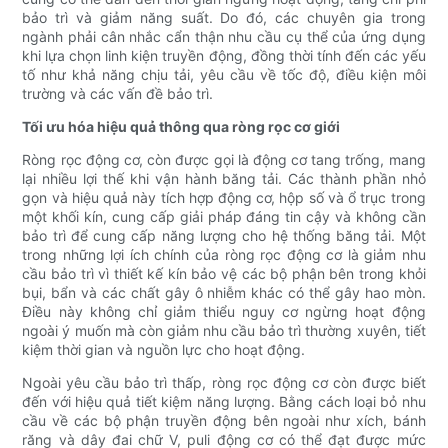
bảo trì và giảm năng suất. Do đó, các chuyên gia trong
ngành phải cân nhắc cẩn thận nhu cầu cụ thể của ứng dụng
khi lựa chọn linh kiện truyền động, đồng thời tính đến các yếu
tố như khả năng chịu tải, yêu cầu về tốc độ, điều kiện môi
trường và các vấn đề bảo trì.
Tối ưu hóa hiệu quả thông qua ròng rọc cơ giới
Ròng rọc động cơ, còn được gọi là động cơ tang trống, mang
lại nhiều lợi thế khi vận hành băng tải. Các thành phần nhỏ
gọn và hiệu quả này tích hợp động cơ, hộp số và ổ trục trong
một khối kín, cung cấp giải pháp đáng tin cậy và không cần
bảo trì để cung cấp năng lượng cho hệ thống băng tải. Một
trong những lợi ích chính của ròng rọc động cơ là giảm nhu
cầu bảo trì vì thiết kế kín bảo vệ các bộ phận bên trong khỏi
bụi, bẩn và các chất gây ô nhiễm khác có thể gây hao mòn.
Điều này không chỉ giảm thiểu nguy cơ ngừng hoạt động
ngoài ý muốn mà còn giảm nhu cầu bảo trì thường xuyên, tiết
kiệm thời gian và nguồn lực cho hoạt động.
Ngoài yêu cầu bảo trì thấp, ròng rọc động cơ còn được biết
đến với hiệu quả tiết kiệm năng lượng. Bằng cách loại bỏ nhu
cầu về các bộ phận truyền động bên ngoài như xích, bánh
răng và dây đai chữ V, puli động cơ có thể đạt được mức