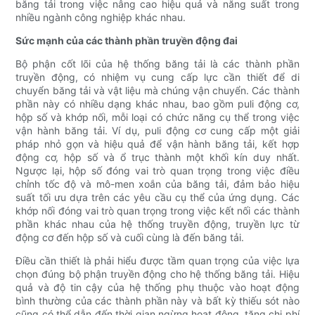
băng tải trong việc nâng cao hiệu quả và năng suất trong
nhiều ngành công nghiệp khác nhau.
Sức mạnh của các thành phần truyền động đai
Bộ phận cốt lõi của hệ thống băng tải là các thành phần
truyền động, có nhiệm vụ cung cấp lực cần thiết để di
chuyển băng tải và vật liệu mà chúng vận chuyển. Các thành
phần này có nhiều dạng khác nhau, bao gồm puli động cơ,
hộp số và khớp nối, mỗi loại có chức năng cụ thể trong việc
vận hành băng tải. Ví dụ, puli động cơ cung cấp một giải
pháp nhỏ gọn và hiệu quả để vận hành băng tải, kết hợp
động cơ, hộp số và ổ trục thành một khối kín duy nhất.
Ngược lại, hộp số đóng vai trò quan trọng trong việc điều
chỉnh tốc độ và mô-men xoắn của băng tải, đảm bảo hiệu
suất tối ưu dựa trên các yêu cầu cụ thể của ứng dụng. Các
khớp nối đóng vai trò quan trọng trong việc kết nối các thành
phần khác nhau của hệ thống truyền động, truyền lực từ
động cơ đến hộp số và cuối cùng là đến băng tải.
Điều cần thiết là phải hiểu được tầm quan trọng của việc lựa
chọn đúng bộ phận truyền động cho hệ thống băng tải. Hiệu
quả và độ tin cậy của hệ thống phụ thuộc vào hoạt động
bình thường của các thành phần này và bất kỳ thiếu sót nào
cũng có thể dẫn đến thời gian ngừng hoạt động, tăng chi phí