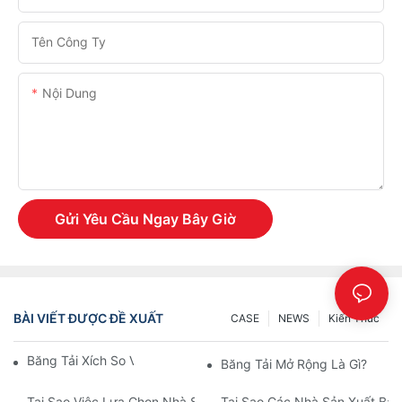
Tên Công Ty
Nội Dung
Gửi Yêu Cầu Ngay Bây Giờ
BÀI VIẾT ĐƯỢC ĐỀ XUẤT
CASE
NEWS
Kiến Thức
Băng Tải Xích So Với Băng Tải Con Lăn
Băng Tải Mở Rộng Là Gì?
Tại Sao Việc Lựa Chọn Nhà Sản Xuất Phụ Tùng Băng Tải Nhựa 
Tại Sao Các Nhà Sản Xuất Băn