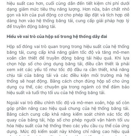
hiệu suất cao hơn, cuối cùng dẫn đến tiết kiệm chi phí dưới
dạng giảm mức tiêu thụ năng lượng. Hơn nữa, bản chất nhỏ
gọn và kín của puli động cơ cho phép lắp đặt và tích hợp dễ
dàng hơn vào hệ thống băng tải, cung cấp giải pháp hợp lý
để truyền động băng tải.
Hiểu về vai trò của hộp số trong hệ thống dây đai
Hộp số đóng vai trò quan trọng trong hiệu suất của hệ thống
băng tải, cung cấp khả năng giảm tốc độ và tăng mô-men
xoắn cần thiết để truyền động băng tải hiệu quả. Khi lựa
chọn hộp số cho ứng dụng băng tải, điều cần thiết là phải
xem xét các yếu tố như tốc độ đầu ra cần thiết, khả năng
chịu tải của băng tải và các điều kiện môi trường mà hệ
thống sẽ hoạt động. Bằng cách chọn đúng hộp số cho ứng
dụng cụ thể, các chuyên gia trong ngành có thể đảm bảo
hiệu suất và tuổi thọ tối ưu của hệ thống băng tải.
Ngoài vai trò điều chỉnh tốc độ và mô-men xoắn, hộp số còn
góp phần nâng cao hiệu quả chung của hệ thống băng tải.
Bằng cách cung cấp khả năng kiểm soát chính xác tốc độ
quay của băng tải, hộp số cho phép người vận hành tối ưu
hóa hiệu suất của hệ thống theo các yêu cầu cụ thể của ứng
dụng. Mức độ kiểm soát này không chỉ nâng cao hiệu quả