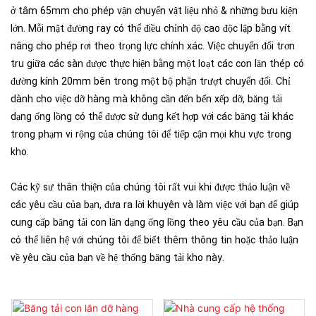
ở tâm 65mm cho phép vận chuyển vật liệu nhỏ & những bưu kiện
lớn. Mỗi mặt đường ray có thể điều chỉnh độ cao độc lập bằng vít
nâng cho phép rơi theo trọng lực chính xác. Việc chuyển đổi trơn
tru giữa các sàn được thực hiện bằng một loạt các con lăn thép có
đường kính 20mm bên trong một bộ phận trượt chuyển đổi. Chỉ
dành cho việc dỡ hàng mà không cần đến bến xếp dỡ, băng tải
dạng ống lồng có thể được sử dụng kết hợp với các băng tải khác
trong phạm vi rộng của chúng tôi để tiếp cận mọi khu vực trong
kho.
Các kỹ sư thân thiện của chúng tôi rất vui khi được thảo luận về
các yêu cầu của bạn, đưa ra lời khuyên và làm việc với bạn để giúp
cung cấp băng tải con lăn dạng ống lồng theo yêu cầu của bạn. Bạn
có thể liên hệ với chúng tôi để biết thêm thông tin hoặc thảo luận
về yêu cầu của bạn về hệ thống băng tải kho này.