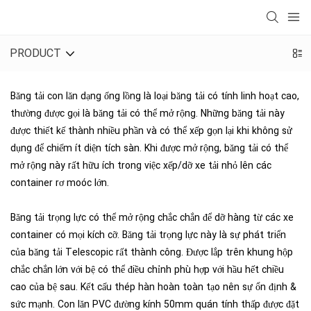
PRODUCT
Băng tải con lăn dạng ống lồng là loại băng tải có tính linh hoạt cao,
thường được gọi là băng tải có thể mở rộng. Những băng tải này
được thiết kế thành nhiều phần và có thể xếp gọn lại khi không sử
dụng để chiếm ít diện tích sàn. Khi được mở rộng, băng tải có thể
mở rộng này rất hữu ích trong việc xếp/dỡ xe tải nhỏ lên các
container rơ moóc lớn.
Băng tải trọng lực có thể mở rộng chắc chắn để dỡ hàng từ các xe
container có mọi kích cỡ. Băng tải trọng lực này là sự phát triển
của băng tải Telescopic rất thành công. Được lắp trên khung hộp
chắc chắn lớn với bệ có thể điều chỉnh phù hợp với hầu hết chiều
cao của bệ sau. Kết cấu thép hàn hoàn toàn tạo nên sự ổn định &
sức mạnh. Con lăn PVC đường kính 50mm quán tính thấp được đặt