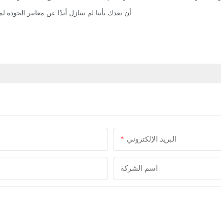
يمكن لشركة Ningbo YiFan Conveyor Equipment Co.، Ltd أن تعدك بأننا لم نتنازل أبدًا عن معايير الجو
البريد الإلكتروني
اسم الشركة