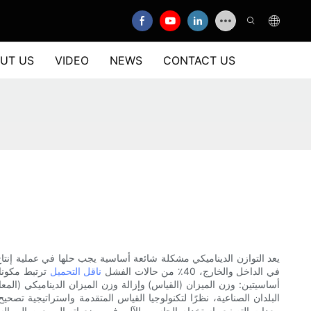
UT US
VIDEO
NEWS
CONTACT US
يعد التوازن الديناميكي مشكلة شائعة أساسية يجب حلها في عملية إنتاج وت
في الداخل والخارج، 40٪ من حالات الفشل
ناقل التحميل
ترتبط مكونا
أساسيتين: وزن الميزان (القياس) وإزالة وزن الميزان الديناميكي (ا
البلدان الصناعية، نظرًا لتكنولوجيا القياس المتقدمة واستراتيجية تصحي
معدات التصنيع باستخدام الحاسب الآلي في وضع اتصال معين إلى السيط