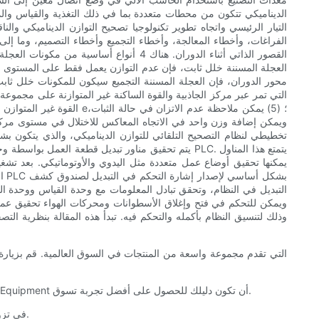
الديناميكي تتكون من محطات متعددة بما في ذلك التغذية والقياس والم
الفراغات، وأخطاء المعالجة، وأخطاء التجميع وأخطاء التصميم، وما إ
القصور الذاتي أثناء الدوران. هناك 4 أن
ال
التبديل في النظام، وتحقق تبادل المعلومات مع وحدة القياس ووحدة 
ويمكن للتحكم في فتح وإغلاق الأسطوانات ومحركات الهواء تحقيق عمليا
وذلك لتنسيق النظام بأكمله والتحكم فيه. تبدأ هذه المقالة بنظرية ال
إذا كنت مهتمًا بشراء منتجات ذات جودة عالية وأسعار معقولة، فاسمح لشركة Ningbo YiFan Conveyor Equipment Co.Ltd في YiFan Conveyor Equipment أن تكون دليلك للحصول على أفضل تجربة تسوق.
تتمثل مهمة شركة Ningbo YiFan Conveyor Equipment Co.، Ltd في تزويدك بمزايا الأعضاء/العميل المتميزة التي تساعدك على تحقيق أهداف مؤسستك.