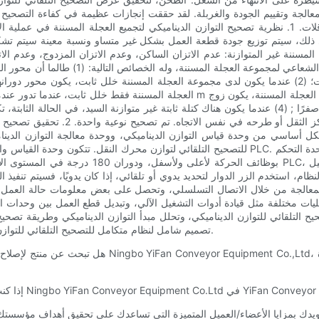
عالجة وتقييم الجودة والغربلة. لقد حققت إنجازات عظيمة في كفاءة التصحيح و
التيار الرئيسي واتجاه تطوير تكنولوجيا تصحيح التوازن الديناميكي والناقلات. 1. نظرية تصحيح التوازن الدينام
لى ذلك، سيتم توزيع جودة قطعة العمل بشكل غير متساو ونسبة معينة سيتم تشك
واع أساسية من مكونات العجلة المسننة غير المتوازنة: عدم الاتزان الساكن، وعدم الاتزان الم
العجلة المسننة خلل ثابت، فإن عدم التوازن يع
العجلة المسننة فقط خلل ثابت، عندما تدور عندما تكون هناك فقط قوة الطرد المركزي النا
القوة غير المتوازن صفرًا ; (4) عندما يكون هناك كتلة ثابتة غير متوازنة السيد، في الحالة الثابتة، تكون ا
للتصحيح التلقائي لتوازن محرك النقل. تتكون وحدة القياس والتحكم في النظام من مزيج من نظام الكم
بوظائف الحركة لأعلى ولأسفل، ودوران 180 درجة في
نظام، استخدم الزر الدوار لتحديد يدوي أو تلقائي، إذا كان يدويًا، فسيتم تنفيذ القولبة اليدوية، وإلا فسيتم تنفي
المعالجة من خلال الاتصال التسلسلي، وتحصل على بعض معلومات حالة العمل ل
ت مختلفة مثل قيادة أدوات التشغيل الآلي، وتبديل قطع العمل بين وحدات الق
تصحيح التلقائي للتوازن الديناميكي، وتحلل مبدأ التوازن الديناميكي وطريقة ت
تصميم شامل لنظام متكامل للتصحيح التلقائي للتوازن الديناميكي، ويتم تحليل وتخطيط وحدات الوحدة المحددة في المخطط.
هل تبحث عن منتج لإصلاح مشاكل ناقل الجاذبية؟ ثم اتصل 