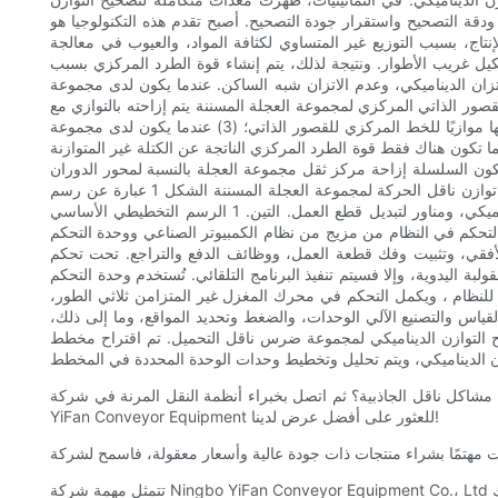
دقة التصحيح واستقرار جودة التصحيح. أصبح تقدم هذه التكنولوجيا هو
يكي لتجميع العجلة المسننة في عملية الإنتاج، بسبب التوزيع غير المتساوي لكثافة المواد، والعيوب في معالجة
يل غريب الأطوار. ونتيجة لذلك، يتم إنشاء قوة الطرد المركزي بسبب
زدوج، وعدم الاتزان الديناميكي، وعدم الاتزان شبه الساكن. عندما يكون لدى مجموعة
مل فقط على المستوى الشعاعي لمجموعة العجلة المسننة، وله الخصائص التالية: (1) طالما أن محور القصور الذاتي المركزي لمجموعة العجلة المسننة يتم إزاحته بالتوازي مع
محور الدوران، فإن العجلة المسننة التجميع سيكون للمكونات خلل ثابت؛ (2) عندما يكون لدى مجموعة العجلة المسننة خلل ثابت، يكون محور دورانها موازيًا للخط المركزي للقصور الذاتي؛ (3) عندما يكون لدى مجموعة
تجة عن الكتلة غير المتوازنة m التي تمر عبر مركز الجاذبية والقوة الساكنة غير المتوازنة على مجموعة العجلة المسننة، يكون زوج
لسلسلة إزاحة مركز ثقل مجموعة العجلة بالنسبة لمحور الدوران e؛ (5) يمكن ملاحظة عدم الاتزان في حالة الثبات،
ويمكن إضافة وزن واحد في الاتجاه المعاكس للاختلال في مستوى مركز الثقل أو طرحه في نفس الاتجاه. تم تصحيح نوعية واحدة. 2. تحقيق تصحيح توازن ناقل الحركة لمجموعة العجلة المسننة الشكل 1 عبارة عن رسم
تخطيطي لنظام التصحيح التلقائي للتوازن الديناميكي، والذي يتكون بشكل أساسي من وحدة قياس التوازن الديناميكي، ووحدة معالجة التوازن الديناميكي، ومناور لتبديل قطع العمل. التين. 1 الرسم التخطيطي الأساسي
بيوتر الصناعي ووحدة التحكم PLC. يتم تحقيق مناور تبديل قطعة العمل بواسطة وحدة التحكم PLC. يتمتع هذا المناول
 المستوى الأفقي، وتثبيت وفك قطعة العمل، ووظائف الدفع والتراجع. تحت تحكم PLC، يمكنها تحقيق أوضاع عمل متعددة مثل اليدوي والأوتوماتيكي. بعد تشغيل
ذ البرنامج التلقائي. تُستخدم وحدة التحكم PLC بشكل أساسي لإصدار إشارة التحكم في التبديل لصندوق كشف
لنظام ، ويكمل التحكم في محرك المغزل غير المتزامن ثلاثي الطور،
ياس والتصنيع الآلي الوحدات، والضغط وتحديد المواقع، وما إلى ذلك،
صحيح التوازن الديناميكي لمجموعة ضرس ناقل التحميل. تم اقتراح مخطط
بخبراء أنظمة النقل المرنة في شركة Ningbo YiFan Conveyor Equipment Co.,Ltd، التي تقدم مجموعة واسعة من المنتجات في السوق العالمية. قم بزيارة
YiFan Conveyor Equipment للعثور على أفضل عرض لدينا!