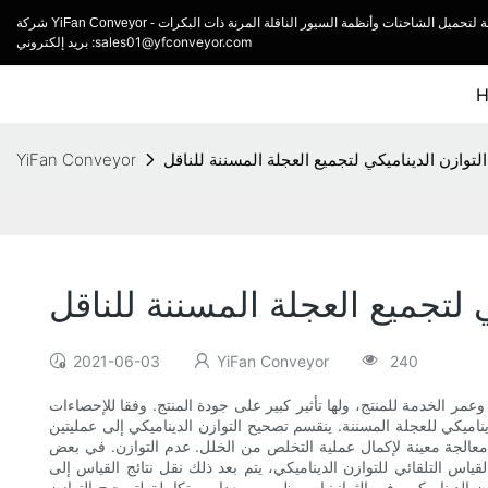
بريد إلكتروني :sales01@yfconveyor.com
توازن الديناميكي لتجميع العجلة المسننة للناقل
YiFan Conveyor
 لتجميع العجلة المسننة للناقل
2021-06-03
YiFan Conveyor
240
وعمر الخدمة للمنتج، ولها تأثير كبير على جودة المنتج. وفقا للإحصاءات
ناميكي للعجلة المسننة. ينقسم تصحيح التوازن الديناميكي إلى عمليتين
معالجة معينة لإكمال عملية التخلص من الخلل. عدم التوازن. في بعض
قياس التلقائي للتوازن الديناميكي، يتم بعد ذلك نقل نتائج القياس إلى
 الديناميكي. في الثمانينيات، ظهرت معدات متكاملة لتصحيح التوازن