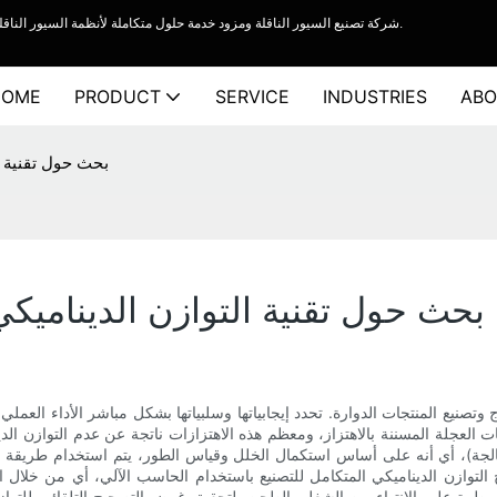
شركة YiFan Conveyor - شركة تصنيع السيور الناقلة ومزود خدمة حلول متكاملة لأنظمة السيور الناقلة لتحميل الشاحنات وأنظمة السيور الناقلة المرنة ذات البكرات.
HOME
PRODUCT
SERVICE
INDUSTRIES
ABO
بحث حول تقنية ال
بحث حول تقنية التوازن الديناميكي
صنيع المنتجات الدوارة. تحدد إيجابياتها وسلبياتها بشكل مباشر الأداء العملي 
ت العجلة المسننة بالاهتزاز، ومعظم هذه الاهتزازات ناتجة عن عدم التوازن الدي
لمعالجة)، أي أنه على أساس استكمال الخلل وقياس الطور، يتم استخدام طريقة 
ح التوازن الديناميكي المتكامل للتصنيع باستخدام الحاسب الآلي، أي من خلال ال
رة على الانتهاء من الشغل. الطحن، لتحقيق غرض التصحيح التلقائي للتوازن