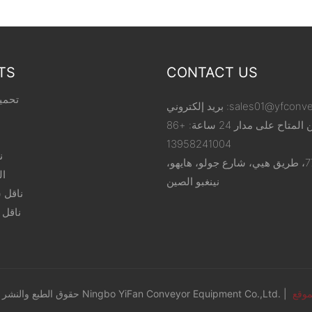
TS
CONTACT US
تحميل
sales01@yfconv
بريد إلكتروني :
الخط الساخن المتاح على مدار 24 ساعة: +86
13958241004
ن
إضافة: رقم 77، طريق هيي، شارع جولو، هايهو،
ال
نينغبو الصين
ناقل 
ناقل 
موقع
حقوق الطبع والنشر © 2024 Ningbo YiFan Conveyor Equipment Co.,Ltd. |