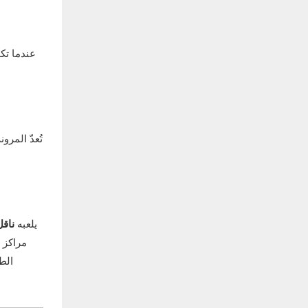
عندما تك
تُعدّ المرو
يلعبه
ناقل
مراكز 
الط