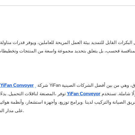
 البكرات القابل للتمديد بيئة العمل المريحة للعاملين، ويوفر قدرات مناو
مجموعة واسعة من المنتجات وتخطيطات التشغيل. في مجال التعبئة والتغليف والتوزيع، لا يقتصر الأمر على
لمنافسة فحسب، بل يتعلق بتحديد
شركة YiFan بائع موثوق، وهي من بين أفضل الشركات الصينية
شركة YiFan Convoyer
توفر
ًا شاملة. تستخدم
YiFan Conveyor
المصنعة لناقلات التحميل. بدءًا من الناقلات الفردية المحمولة وصولًا إلى أنظمة التصنيع المتكاملة،
أنظمة تحكم PLC، وبرامج توزيع، وأجهزة استشعار، وأنظمة هوائية، وأنظمة كهربائية.
ريق الصيانة والتركيب لدينا
على مدار الساعة طوال أيام الأسبوع لتقديم دعم شامل في أي مكان في العالم.