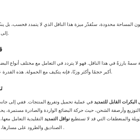
ون المساحة محدودة، ستُقدّر ميزة هذا الناقل الذي لا يتمدد فحسب، بل ينك
إلى حجم مناسب يسهل تخزينه دون أن يشغل مساحة قيّمة في منشأتك.
ق
نة سمةً بارزةً في هذا الناقل. فهو لا يتردد في التعامل مع مختلف أنواع البضا
أكبر حجمًا وأكثر وزنًا، فإنه يتكيف مع الحمولة. هذه القدرة على التكيف تجعله عنصرًا لا غنى عنه في التشغيل السلس لمنشأتك.
ت
 البكرات القابل للتمديد
في عملية تحميل وتفريغ المنتجات. ففي
إلى جانب
التوزيع وأرصفة الشحن، حيث حركة البضائع الواردة والصادرة مستمرة، يحاف
ويلة والمنعطفات التي قد لا تستطيع
نواقل التمديد
التقليدية التعامل معها
الصناديق والطرود على مسارها، تتحرك بسلاسة على طول المسار الذي يحدده تصميم الناقل المرن
.