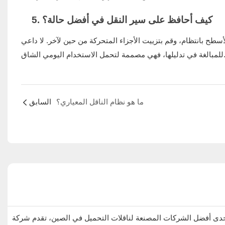
5. كيف أحافظ على سير النقل في أفضل حالة؟
سطح بانتظام، وقم بتزييت الأجزاء المتحركة من حين لآخر. لا داعي
ليلها، فهي مصممة لتحمل الاستخدام اليومي الشاق.
ما هو نظام الناقل المعياري؟
السابق
ات المصنعة لناقلات التحميل في الصين، تقدم شركة YIFan Conveyor حلولاً متكاملة واحترافية، وخدمات مخصصة لأنظمة النقل لعملائها حول العالم. املأ النموذج أدناه، وسنتواصل معك في