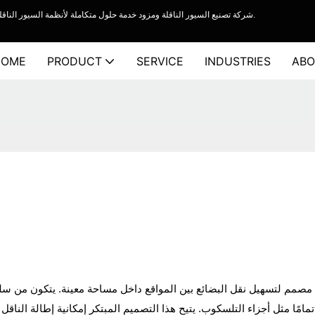
شركة YiFan Conveyor - شركة تصنيع السيور الناقلة ومزود خدمة حلول متكاملة لأنظمة السيور الناقلة لتحميل الشاحنات وأنظمة السيور الناقلة المرنة ذات البكرات.
HOME
PRODUCT
SERVICE
INDUSTRIES
ABO
مصمم لتسهيل نقل البضائع بين المواقع داخل مساحة معينة. يتكون من سلس
تمامًا مثل أجزاء التلسكوب. يتيح هذا التصميم المبتكر إمكانية إطالة الن