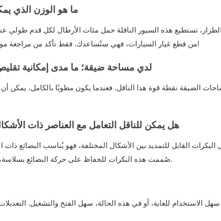
1. ما هو الوزن الذي يم
راز، تستطيع هذه السيور الناقلة حمل مئات الأرطال لكل قدم طولي عند ت
من قطع غيار السيارات، فهي ستُساعدك. فقط تأكد من مراجعة مواصفات طرازك المُحدد - لا تُريد أن تُحوّل الأمر إلى تمرين رفع أثقال!
2. لدي مساحة ضيقة؛ ما مدى إمكانية تقليص
مساحات الضيقة نقطة قوة هذا الناقل. فعندما يكون مطويًا بالكامل، يمكن
3. هل يمكن للناقل التعامل مع العناصر ذات الأ
قل البكرات القابل للتمديد بين الأشكال المختلفة، فهو يُناسب البضائع ذات ا
صُممت هذه البكرات للحفاظ على حركة البضائع بسلاسة، لذا ما لم تكن تتعامل مع شيءٍ غريب الشكل، فلن تواجه أي مشكلة.
 سهل الاستخدام للغاية، أو في هذه الحالة، سهل الفتح والتشغيل. التعديلات