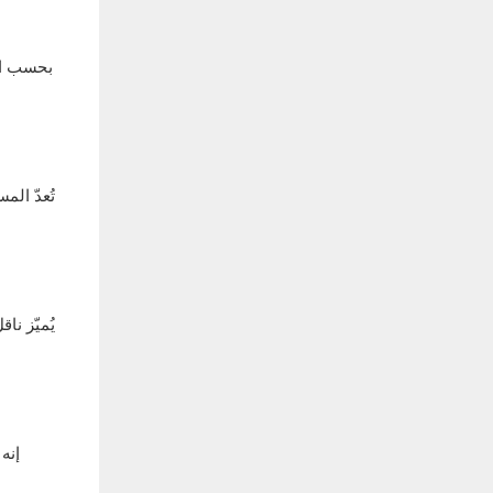
بحسب الط
تُعدّ ال
يُميّز نا
إنه