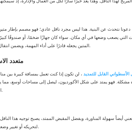
 دعونا نتحدث عن البنية. هذا ليس مجرد ناقل عادي؛ فهو مصمم بإطار متين
 التي يصعب وضعها في أي مكان. سواء كان جهازًا ضخمًا، أو صندوقًا كبيرًا 
المتين يجعله قادرًا على أداء المهمة، ويضمن انتقال البضائع بسلاسة من نقطة البداية إلى نقطة النهاية دون أي مشاكل.
متعدد الا
 الأسطواني القابل للتمديد
، لن تكون
إذا كنت تعمل بمسافة كبيرة بين مناط
 مشكلة. فهو يمتد على شكل الأكورديون، ليصل إلى مساحات أوسع، مما يخ
استخدامه مرة أخرى.
تعني أيضاً سهولة المناورة، وبفضل المقبض الممتد، يصبح توجيه هذا الناقل
لتحريكه أو تغيير وضعه؛ فهو ينزلق بسلاسة، وجاهز للوضع في المكان الذي تريده بالضبط.