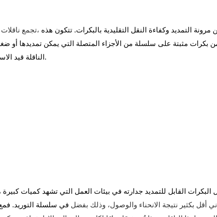
تجمع ناقلات البكرات القابلة للتمديد، وهي نوع خاص من الناقلات القابلة للتمديد،
ن مرونة التمديد وكفاءة النقل التقليدية بالبكرات. تتكون هذه
من بكرات مثبتة على سلسلة من الأجزاء المتصلة التي يمكن تمديدها أو ضغط
الناقلة قيد الاستخدام، أو تمديدها إلى طولها الكامل خلال ساعات الذروة التشغيلية.
قل البكرات القابل للتمديد جدارته في بيئات العمل التي تشهد كميات كبير
ني أقل بكثير نتيجة الانحناء والوصول، وذلك بفضل
في سلسلة التوريد. فمع