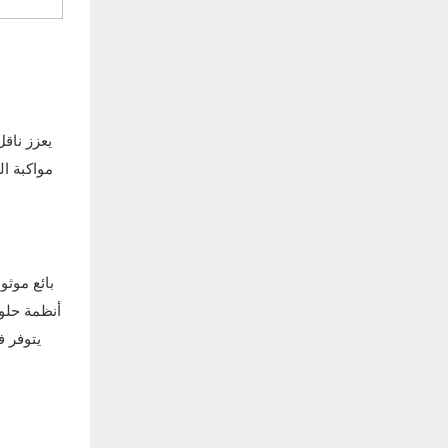
يعزز ناقل
مواكبة ا
أنظمة
حلول
يتوفر ف