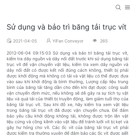
Sử dụng và bảo trì băng tải trục vít
2021-04-05
YiFan Conveyor
265
2012-06-04 09:15:03 Sử dụng và bảo trì băng tải trục vít,
kiểm tra dây nguồn và dây nối đất trước khi sử dụng băng tải
trục vít để vận chuyển vật liệu, kiểm tra xem dây nguồn và
dây nối đất có được kết nối đúng cách không, thiết bị phải
được khởi động mà không có tải và vật liệu có thể được đưa
vào sau khi khởi động là bình thường, Lượng cấp liệu trung
bình của băng tải tăng dần cho đến khi đạt được công suất
vận chuyển định mức, nếu không sẽ dễ gây ra sự tích tụ vật
liệu và quá tải của thiết bị truyền động, làm giảm tuổi thọ của
băng tải trục vít. Sau khi đỗ xe, hãy kiểm tra xem vật liệu
trong băng tải trục vít đã được vận chuyển chưa. Để đảm
bảo yêu cầu khởi động không tải, không được trộn lẫn vật
liệu cứng và cồng kềnh vào vật liệu để tránh lưỡi vít bị kẹt và
gây hư hỏng cho vít. Các ốc vít của băng tải trục vít phải
được kiểm tra thường xuyên để đảm bảo các ốc vít được siết