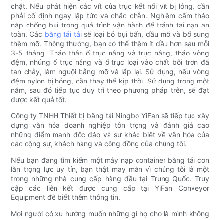
chặt. Nếu phát hiện các vít của trục kết nối vít bị lỏng, cần
phải cố định ngay lập tức và chắc chắn. Nghiêm cấm tháo
nắp chống bụi trong quá trình vận hành để tránh tai nạn an
toàn. Các
băng tải tải
sẽ loại bỏ bụi bẩn, dầu mỡ và bổ sung
thêm mỡ. Thông thường, bạn có thể thêm ít dầu hơn sau mỗi
3-5 tháng. Tháo thân ổ trục nâng và trục nâng, tháo vòng
đệm, nhúng ổ trục nâng và ổ trục loại vào chất bôi trơn đã
tan chảy, làm nguội bằng mỡ và lắp lại. Sử dụng, nếu vòng
đệm nylon bị hỏng, cần thay thế kịp thời. Sử dụng trong một
năm, sau đó tiếp tục duy trì theo phương pháp trên, sẽ đạt
được kết quả tốt.
Công ty TNHH Thiết bị băng tải Ningbo YiFan sẽ tiếp tục xây
dựng văn hóa doanh nghiệp tôn trọng và đánh giá cao
những điểm mạnh độc đáo và sự khác biệt về văn hóa của
các cộng sự, khách hàng và cộng đồng của chúng tôi.
Nếu bạn đang tìm kiếm một máy nạp container băng tải con
lăn trọng lực uy tín, bạn thật may mắn vì chúng tôi là một
trong những nhà cung cấp hàng đầu tại Trung Quốc. Truy
cập các liên kết được cung cấp tại YiFan Conveyor
Equipment để biết thêm thông tin.
Mọi người có xu hướng muốn những gì họ cho là mình không