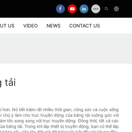
UT US
VIDEO
NEWS
CONTACT US
 tải
 hơn. Nó tiết kiệm rất nhiều thời gian, công sức và cuộc sống
hải chú ý làm cho trục truyền động của băng tải vuông góc với
iảm tốc song song với trục truyền động. Đồng thời, tất cả các
 băng tải. Trong khi lắp thiết bị truyền động, bạn có thể lắp
t băng tải, việc lắp đặt giá đỡ băng tải bắt đầu từ khung đầu,