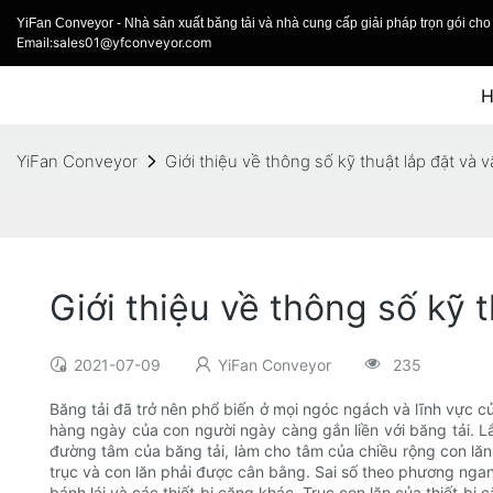
YiFan Conveyor - Nhà sản xuất băng tải và nhà cung cấp giải pháp trọn gói cho 
Email:sales01@yfconveyor.com
YiFan Conveyor
Giới thiệu về thông số kỹ thuật lắp đặt và 
Giới thiệu về thông số kỹ 
2021-07-09
YiFan Conveyor
235
Băng tải đã trở nên phổ biến ở mọi ngóc ngách và lĩnh vực củ
hàng ngày của con người ngày càng gắn liền với băng tải. Lắp
đường tâm của băng tải, làm cho tâm của chiều rộng con lă
trục và con lăn phải được cân bằng. Sai số theo phương ngang
bánh lái và các thiết bị căng khác. Trục con lăn của thiết bị