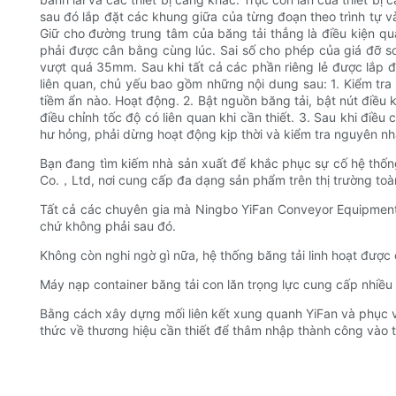
sau đó lắp đặt các khung giữa của từng đoạn theo trình tự và
Giữ cho đường trung tâm của băng tải thẳng là điều kiện qu
phải được cân bằng cùng lúc. Sai số cho phép của giá đỡ so
vượt quá 35mm. Sau khi tất cả các phần riêng lẻ được lắp đặ
liên quan, chủ yếu bao gồm những nội dung sau: 1. Kiểm tra
tiềm ẩn nào. Hoạt động. 2. Bật nguồn băng tải, bật nút điều
điều chỉnh tốc độ có liên quan khi cần thiết. 3. Sau khi điề
hư hỏng, phải dừng hoạt động kịp thời và kiểm tra nguyên nh
Bạn đang tìm kiếm nhà sản xuất để khắc phục sự cố hệ thống 
Co.，Ltd, nơi cung cấp đa dạng sản phẩm trên thị trường toà
Tất cả các chuyên gia mà Ningbo YiFan Conveyor Equipment 
chứ không phải sau đó.
Không còn nghi ngờ gì nữa, hệ thống băng tải linh hoạt được ch
Máy nạp container băng tải con lăn trọng lực cung cấp nhiều
Bằng cách xây dựng mối liên kết xung quanh YiFan và phục v
thức về thương hiệu cần thiết để thâm nhập thành công vào t