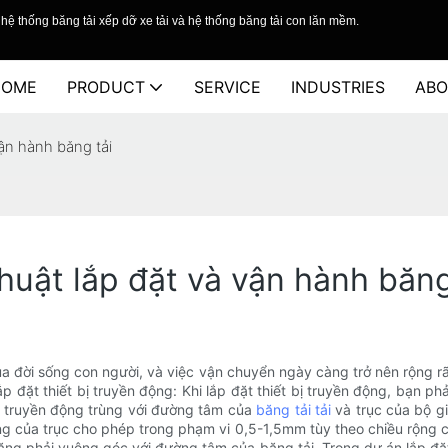
hệ thống băng tải xếp dỡ xe tải và hệ thống băng tải con lăn mềm.
HOME
PRODUCT
SERVICE
INDUSTRIES
ABO
vận hành băng tải
thuật lắp đặt và vận hành băng
a đời sống con người, và việc vận chuyển ngày càng trở nên rộng rãi
 đặt thiết bị truyền động: Khi lắp đặt thiết bị truyền động, bạn p
n truyền động trùng với đường tâm của
băng tải tải
và trục của bộ g
 của trục cho phép trong phạm vi 0,5-1,5mm tùy theo chiều rộng của
 căng phải vuông góc với đường tâm của băng tải. Trong dự án lắp đặ