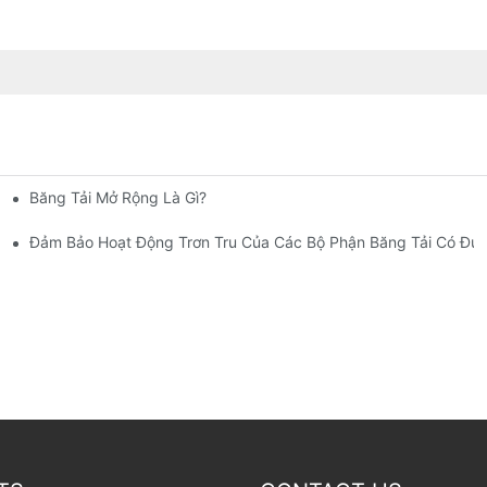
Băng Tải Mở Rộng Là Gì?
ợt Cho Các Bộ Phận Gia Công Bằng Nhựa Tùy Chỉnh
Đảm Bảo Hoạt Động Trơn Tru Của Các Bộ Phận Băng Tải Có Đư