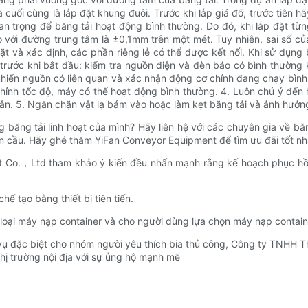
 cuối cùng là lắp đặt khung đuôi. Trước khi lắp giá đỡ, trước tiên h
an trọng để băng tải hoạt động bình thường. Do đó, khi lắp đặt từ
 với đường trung tâm là ±0,1mm trên một mét. Tuy nhiên, sai số c
t và xác định, các phần riêng lẻ có thể được kết nối. Khi sử dụng
 trước khi bắt đầu: kiểm tra nguồn điện và đèn báo có bình thường
 khiển nguồn có liên quan và xác nhận động cơ chính đang chạy bình 
u chỉnh tốc độ, máy có thể hoạt động bình thường. 4. Luôn chú ý đế
ân. 5. Ngăn chặn vật lạ bám vào hoặc làm kẹt băng tải và ảnh hưởng
băng tải linh hoạt của mình? Hãy liên hệ với các chuyên gia về bă
n cầu. Hãy ghé thăm YiFan Conveyor Equipment để tìm ưu đãi tốt nhấ
Co.，Ltd tham khảo ý kiến ​​đều nhấn mạnh rằng kế hoạch phục hồi 
ế tạo bằng thiết bị tiên tiến.
 loại máy nạp container và cho người dùng lựa chọn máy nạp contain
ụ đặc biệt cho nhóm người yêu thích bia thủ công, Công ty TNHH Th
hị trường nội địa với sự ủng hộ mạnh mẽ