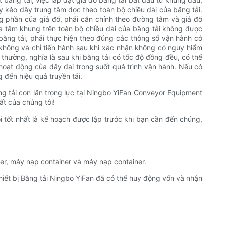
ãy kéo dây trung tâm dọc theo toàn bộ chiều dài của băng tải.
ng phần của giá đỡ, phải căn chỉnh theo đường tâm và giá đỡ
ủa tâm khung trên toàn bộ chiều dài của băng tải không được
 băng tải, phải thực hiện theo đúng các thông số vận hành có
 không và chỉ tiến hành sau khi xác nhận không có nguy hiểm
thường, nghĩa là sau khi băng tải có tốc độ đồng đều, có thể
n hoạt động của dây đai trong suốt quá trình vận hành. Nếu có
 đến hiệu quả truyền tải.
ng tải con lăn trọng lực tại Ningbo YiFan Conveyor Equipment
t của chúng tôi!
tốt nhất là kế hoạch được lập trước khi bạn cần đến chúng,
er, máy nạp container và máy nạp container.
iết bị Băng tải Ningbo YiFan đã có thể huy động vốn và nhận