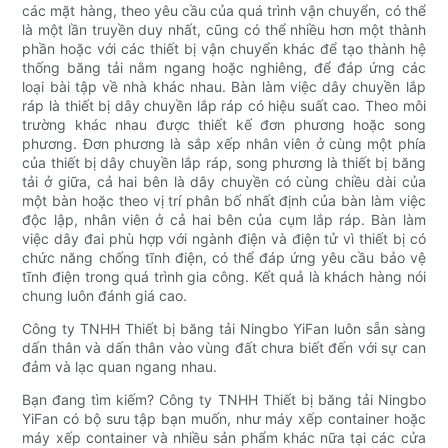
các mặt hàng, theo yêu cầu của quá trình vận chuyển, có thể
là một lần truyền duy nhất, cũng có thể nhiều hơn một thành
phần hoặc với các thiết bị vận chuyển khác để tạo thành hệ
thống băng tải nằm ngang hoặc nghiêng, để đáp ứng các
loại bài tập về nhà khác nhau. Bàn làm việc dây chuyền lắp
ráp là thiết bị dây chuyền lắp ráp có hiệu suất cao. Theo môi
trường khác nhau được thiết kế đơn phương hoặc song
phương. Đơn phương là sắp xếp nhân viên ở cùng một phía
của thiết bị dây chuyền lắp ráp, song phương là thiết bị băng
tải ở giữa, cả hai bên là dây chuyền có cùng chiều dài của
một bàn hoặc theo vị trí phân bố nhất định của bàn làm việc
độc lập, nhân viên ở cả hai bên của cụm lắp ráp. Bàn làm
việc dây đai phù hợp với ngành điện và điện tử vì thiết bị có
chức năng chống tĩnh điện, có thể đáp ứng yêu cầu bảo vệ
tĩnh điện trong quá trình gia công. Kết quả là khách hàng nói
chung luôn đánh giá cao. ​
Công ty TNHH Thiết bị băng tải Ningbo YiFan luôn sẵn sàng
dấn thân và dấn thân vào vùng đất chưa biết đến với sự can
đảm và lạc quan ngang nhau.
Bạn đang tìm kiếm? Công ty TNHH Thiết bị băng tải Ningbo
YiFan có bộ sưu tập bạn muốn, như máy xếp container hoặc
máy xếp container và nhiều sản phẩm khác nữa tại các cửa