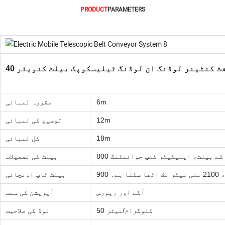
PRODUCT
PARAMETERS
4 فٹ کنٹینر لوڈنگ ان لوڈنگ ٹیلیسکوپک بیلٹ کنویئر
6m
مقررہ لمبائی
12m
توسیع کی لمبائی
18m
کل لمبائی
وی کے بیلٹ، ایلیگیٹر کلپ جوائنٹنگ
بیلٹ کی تفصیلات
کتا ہے۔
بیلٹ ٹاپ اونچائی
آگے اور ریورس
آپریشن کی سمت
50 کلوگرام/میٹر
لوڈ کی صلاحیت