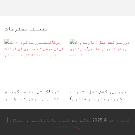
متعلقہ مصنوعات
دوربین کشش ثقل اتارنے
ٹرک/کنٹینرز سے گودام
والا رولر کنویئر خانوں/
تک اپنی مرضی کے مطابق
کارٹنوں کے لیے
ان لوڈنگ اور اسٹیکنگ
کنویئر سسٹم
کاپی رائٹ © 2025 ننگبو یفن کنویر سامان کمپنی ， لمیٹڈ۔ |
▁سک ی ٹ م پ ی