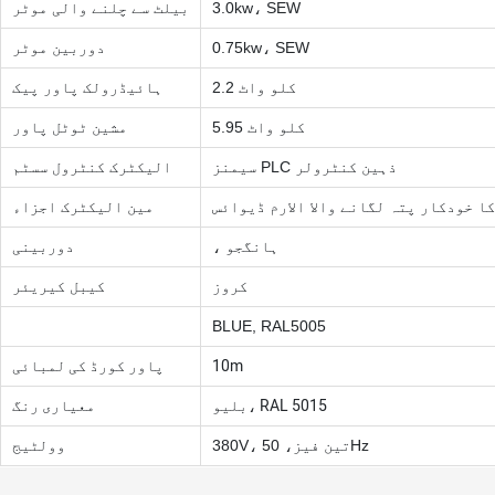
3.0kw، SEW
بیلٹ سے چلنے والی موٹر
0.75kw، SEW
دوربین موٹر
2.2 کلو واٹ
ہائیڈرولک پاور پیک
5.95 کلو واٹ
مشین ٹوٹل پاور
سیمنز PLC ذہین کنٹرولر
الیکٹرک کنٹرول سسٹم
 خودکار پتہ لگانے والا الارم ڈیوائس
مین الیکٹرک اجزاء
، ہانگجو
دوربینی
کروز
کیبل کیریئر
BLUE, RAL5005
10m
پاور کورڈ کی لمبائی
بلیو، RAL 5015
معیاری رنگ
380V، تین فیز، 50Hz
وولٹیج