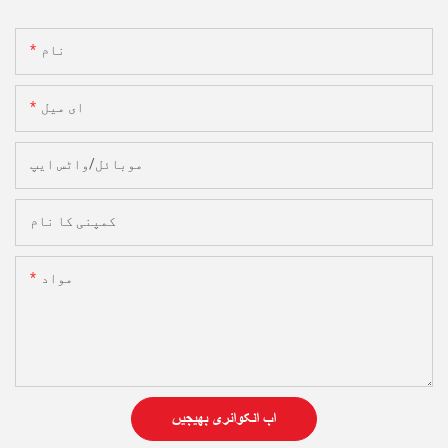
نام
ای میل
موبائل/واٹس ایپ
کمپنی کا نام
مواد
اب انکوائری بھیجیں