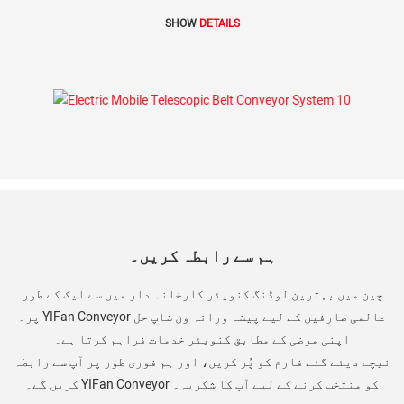
SHOW
DETAILS
ہم سے رابطہ کریں۔
چین میں بہترین لوڈنگ کنویئر کارخانہ دار میں سے ایک کے طور
پر۔ YIFan Conveyor عالمی صارفین کے لیے پیشہ ورانہ ون شاپ حل
اپنی مرضی کے مطابق کنویئر خدمات فراہم کرتا ہے۔
نیچے دیئے گئے فارم کو پُر کریں، اور ہم فوری طور پر آپ سے رابطہ
کریں گے۔ YIFan Conveyor کو منتخب کرنے کے لیے آپ کا شکریہ۔