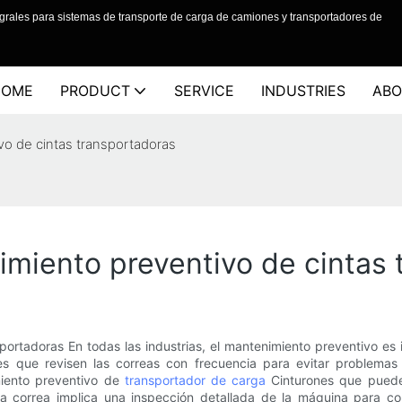
grales para sistemas de transporte de carga de camiones y transportadores de
HOME
PRODUCT
SERVICE
INDUSTRIES
ABO
vo de cintas transportadoras
imiento preventivo de cintas
ortadoras En todas las industrias, el mantenimiento preventivo es i
s que revisen las correas con frecuencia para evitar problemas 
miento preventivo de
transportador de carga
Cinturones que puede
la correa implica una inspección detallada de la máquina para co