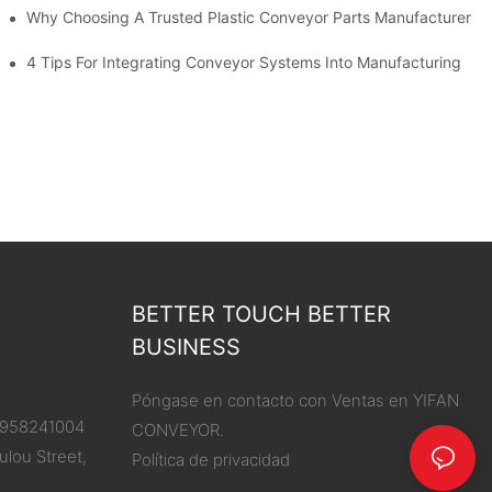
Why Choosing A Trusted Plastic Conveyor Parts Manufacturer M
dor Con Guías Deslizantes
4 Tips For Integrating Conveyor Systems Into Manufacturing
BETTER TOUCH BETTER
BUSINESS
Póngase en contacto con Ventas en YIFAN
13958241004
CONVEYOR.
ulou Street,
Política de privacidad