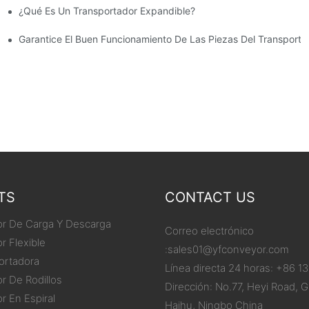
¿Qué Es Un Transportador Expandible?
slizantes Para Piezas Mecanizadas De Plástico Personalizadas
Garantice El Buen Funcionamiento De Las Piezas Del Transporta
TS
CONTACT US
or De Carga Y Descarga
Correo electrónico
r Flexible
:
sales01@yfconveyor.com
ortadora
Línea directa 24 horas: +86 
r De Rodillos
Dirección: No.77, Heyi Road, G
r En Espiral
Haihu, Ningbo China