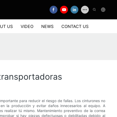
UT US
VIDEO
NEWS
CONTACT US
 transportadoras
mportante para reducir el riesgo de fallas. Los cinturones no
en la producción y evitar daños innecesarios al equipo. A
s realizar tú mismo. Mantenimiento preventivo de la correa
mprobar si hay piezas defectuosas o debilitadas debido al