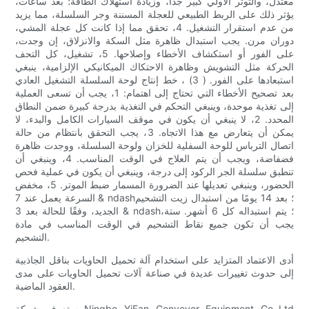
معتدل، والتوتر الأولي كبير جدا، وزيادة استهلاك الطاقة؛ بعد ساعات،
يؤثر ذلك على الربط الطبيعي للعجلة المسننة وجر السلسلة، مما يزيد
من عدم استقرار التشغيل. 4، تحقق مما إذا كانت كل عجلة المشي،
دوران مرن. يجب استبدال ظاهرة مثل السكة والانزلاق، إن وجدت،
على الفور أو استكشاف الأخطاء وإصلاحها. 5، تشغيل، كل التحف
الحركة مثل التشويش وظاهرة الاحتكاك الميكانيكي الإلزامية، ينبغي
استبعادها على الفور. ( 3) ، خط إنتاج لوحة السلسلة التشغيل العادي
بعد تصحيح الأخطاء التي تحتاج إلى اهتمام: 1، يجب أن تسعى العملية
إلى تغذية موحدة، وينبغي التحكم في التغذية بدرجة كبيرة ضمن النطاق
المحدد. 2، لا ينبغي أن يكون في موقف السيارات الكامل والبدء، لا
يمكن أن يتعارض مع هذا الاتجاه. 3، يجب التحقق بانتظام من حالة
اتصال الترباس للوحة السفلية للخزان ولوحة السلسلة، ووجدت ظاهرة
فضفاضة، ويجب أن يتم العلاج في الوقت المناسب. 4، وينبغي أن
تنطبق سلسلة الجر الركود إلى درجة، وينبغي أن يكون في عملية فحص
الحضور، وينبغي تعديلها عند الضرورة المسمار ضبط الموتر. 5، مخفض
السرعة يعمل عند 7 & ndash؛ بعد 14 يومًا من استبدال زيت التشحيم
الجديد، وفقًا للحالة بعد 3 & ndash؛ يتم استبداله كل 6 أشهر. ستة،
يجب أن تكون جميع نقاط التشحيم في الوقت المناسب في مادة
التشحيم.
أدى الاعتماد المتزايد على استخدام آلة تحميل الحاويات بناقل الجاذبية
إلى حدوث تغييرات عديدة في صناعة آلات تحميل الحاويات على مدى
العقود الماضية.
ستعرف شركة Ningbo YiFan Conveyor Equipment Co.,Ltd