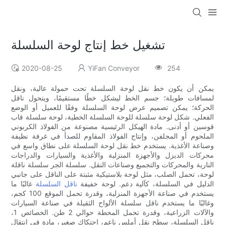
تشغيل خط إنتاج لوحة السلسلة
2020-08-25
YiFan Conveyor
254
يمكن أن يكون خط نقل لوحة السلسلة تحت حمولة عالية، ونقل
لمسافات طويلة؛ جسم الخط ليشكل خطًا مستقيمًا، ويتحول ناقل
الحركة؛ يمكن تصميم عرض لوحة السلسلة وفقًا للعميل أو الوضع
الفعلي. شكل لوحة سلسلة للوحة السلسلة الخطية، لوحة سلسلة قاب
قوسين أو أدنى. مادة الهيكل الرئيسية مصنوعة من الفولاذ الكربوني
الملحوم أو المجلفن، وإنتاج الفولاذ المقاوم للصدأ في غرفة نظيفة
وصناعة الأغذية. يستخدم خط نقل لوحة السلسلة على نطاق واسع في
محركات الديزل والأجهزة المنزلية والأغذية والسيارات والدراجات
النارية والمحركات والتجميع وصناعات النقل. سلسلة الجر سلسلة ناقلة
لوحة، تحمل الصلب، مثل لوحة بلاستيكية مثبتة على الناقل على جانبي
الدليل في السلسلة، كآلية دعم. لوحة خفيفة
ناقل السلسلة
غالبًا ما
يستخدم في صناعة الأجهزة المنزلية، وقدرة تحمل الموقع 100 كجم،
وغالبًا ما يستخدم ناقل سلسلة الألواح الثقيلة في صناعة السيارات
والآلات الزراعية، وقدرة تحمل المحطة حوالي 2 طن. الخصائص 1،
ناقل السلسلة، سطح نقل أملس ناعم، احتكاك صغير، مادة في انتقال