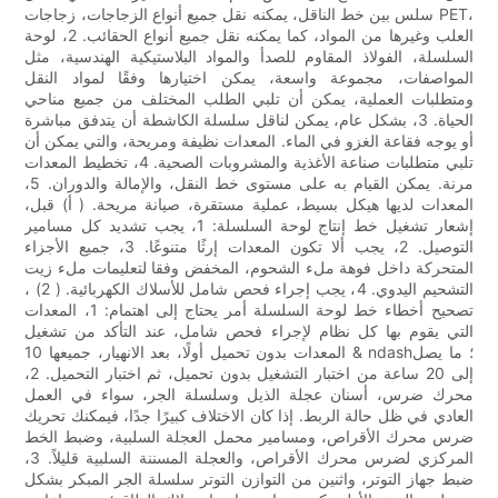
سلس بين خط الناقل، يمكنه نقل جميع أنواع الزجاجات، زجاجات PET،
العلب وغيرها من المواد، كما يمكنه نقل جميع أنواع الحقائب. 2، لوحة
السلسلة، الفولاذ المقاوم للصدأ والمواد البلاستيكية الهندسية، مثل
المواصفات، مجموعة واسعة، يمكن اختيارها وفقًا لمواد النقل
ومتطلبات العملية، يمكن أن تلبي الطلب المختلف من جميع مناحي
الحياة. 3، بشكل عام، يمكن لناقل سلسلة الكاشطة أن يتدفق مباشرة
أو يوجه فقاعة الغزو في الماء. المعدات نظيفة ومريحة، والتي يمكن أن
تلبي متطلبات صناعة الأغذية والمشروبات الصحية. 4، تخطيط المعدات
مرنة. يمكن القيام به على مستوى خط النقل، والإمالة والدوران. 5،
المعدات لديها هيكل بسيط، عملية مستقرة، صيانة مريحة. ( أ) قبل،
إشعار تشغيل خط إنتاج لوحة السلسلة: 1، يجب تشديد كل مسامير
التوصيل. 2، يجب ألا تكون المعدات إرثًا متنوعًا. 3، جميع الأجزاء
المتحركة داخل فوهة ملء الشحوم، المخفض وفقا لتعليمات ملء زيت
التشحيم اليدوي. 4، يجب إجراء فحص شامل للأسلاك الكهربائية. ( 2) ،
تصحيح أخطاء خط لوحة السلسلة أمر يحتاج إلى اهتمام: 1، المعدات
التي يقوم بها كل نظام لإجراء فحص شامل، عند التأكد من تشغيل
المعدات بدون تحميل أولًا، بعد الانهيار، جميعها 10 & ndash؛ ما يصل
إلى 20 ساعة من اختبار التشغيل بدون تحميل، ثم اختبار التحميل. 2،
محرك ضرس، أسنان عجلة الذيل وسلسلة الجر، سواء في العمل
العادي في ظل حالة الربط. إذا كان الاختلاف كبيرًا جدًا، فيمكنك تحريك
ضرس محرك الأقراص، ومسامير محمل العجلة السلبية، وضبط الخط
المركزي لضرس محرك الأقراص، والعجلة المسننة السلبية قليلاً. 3،
ضبط جهاز التوتر، واثنين من التوازن التوتر سلسلة الجر المبكر بشكل