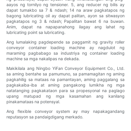
aayos ng tornilyo ng tensioner. 5, ang reducer ng bilis ay
dapat tumakbo sa 7 & ndash; 14 na araw pagkatapos ng
bagong lubricating oil ay dapat palitan, ayon sa sitwasyon
pagkatapos ng 3 & ndash; Papalitan bawat 6 na buwan.
Anim, dapat na napapanahong ilagay ang lahat ng
lubricating point sa lubricating.
Ang lumalaking pagdepende sa paggamit ng gravity roller
conveyor container loading machine ay nagdulot ng
maraming pagbabago sa industriya ng container loading
machine sa mga nakalipas na dekada.
Makikilala ang Ningbo YiFan Conveyor Equipment Co., Ltd.
sa aming bentahe sa pamumuno, sa pamamagitan ng aming
pagkahilig sa mataas na pamantayan, aming paggalang sa
pagkakaiba-iba at aming pangakong lumikha ng mga
natatanging pagkakataon para sa propesyonal na paglago
upang matupad ng mga kasamahan ang kanilang
pinakamataas na potensyal.
Ang flexible conveyor system ay may napakagandang
reputasyon sa pandaigdigang merkado.