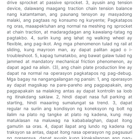
drive sprocket at passive sprocket. 3, ayusin ang tension
device, dalawang maagang traction chain tension balance
nang katamtaman, ang paunang tensyon ay masyadong
malaki, ang pagtaas ng konsumo ng kuryente; Pagkatapos
ng oras, maaapektuhan ang normal na meshing ng sprocket
at chain traction, at madaragdagan ang kawalang-tatag ng
pagtakbo. 4, suriin kung ang lahat ng walking wheel ay
flexible, ang pag-ikot. Ang mga phenomenon tulad ng rail at
sliding, kung mayroon man, ay dapat palitan agad o i-
troubleshoot. 5, kapag tumatakbo, ang bawat galaw tulad ng
jammed at mandatory mechanical friction phenomenon, ay
dapat agad na alisin. (3), ang chain plate production line ay
dapat na normal na operasyon pagkatapos ng pag-debug.
Mga bagay na nangangailangan ng pansin: 1, ang operasyon
ay dapat magsikap na pare-pareho ang pagpapakain, ang
pagpapakain sa malaking antas ay dapat kontrolin sa loob
ng itinakdang saklaw. 2, hindi dapat nasa full parking at
starting, hindi maaaring sumalungat sa trend. 3, dapat
regular na suriin ang kondisyon ng koneksyon ng bolt ng
ilalim na plato ng tangke at plato ng kadena, kung may
matuklasan na maluwag na kababalaghan, dapat itong
gamutin sa oras. 4, dapat ilapat ang lundo ng kadena ng
traksyon sa antas, dapat itong nasa operasyon ng pagsusuri
ng presensya, dapat ayusin kung kinakailangan ang pag-