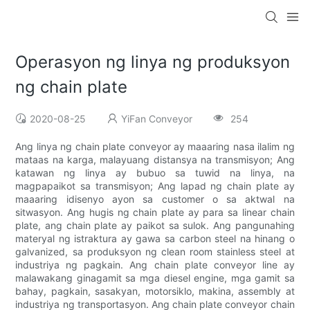
Operasyon ng linya ng produksyon
ng chain plate
2020-08-25
YiFan Conveyor
254
Ang linya ng chain plate conveyor ay maaaring nasa ilalim ng
mataas na karga, malayuang distansya na transmisyon; Ang
katawan ng linya ay bubuo sa tuwid na linya, na
magpapaikot sa transmisyon; Ang lapad ng chain plate ay
maaaring idisenyo ayon sa customer o sa aktwal na
sitwasyon. Ang hugis ng chain plate ay para sa linear chain
plate, ang chain plate ay paikot sa sulok. Ang pangunahing
materyal ng istraktura ay gawa sa carbon steel na hinang o
galvanized, sa produksyon ng clean room stainless steel at
industriya ng pagkain. Ang chain plate conveyor line ay
malawakang ginagamit sa mga diesel engine, mga gamit sa
bahay, pagkain, sasakyan, motorsiklo, makina, assembly at
industriya ng transportasyon. Ang chain plate conveyor chain