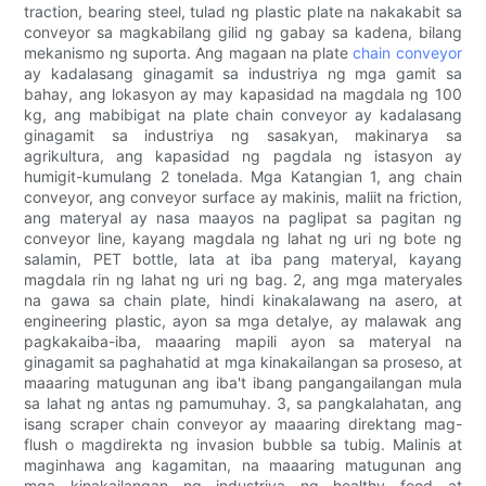
traction, bearing steel, tulad ng plastic plate na nakakabit sa
conveyor sa magkabilang gilid ng gabay sa kadena, bilang
mekanismo ng suporta. Ang magaan na plate
chain conveyor
ay kadalasang ginagamit sa industriya ng mga gamit sa
bahay, ang lokasyon ay may kapasidad na magdala ng 100
kg, ang mabibigat na plate chain conveyor ay kadalasang
ginagamit sa industriya ng sasakyan, makinarya sa
agrikultura, ang kapasidad ng pagdala ng istasyon ay
humigit-kumulang 2 tonelada. Mga Katangian 1, ang chain
conveyor, ang conveyor surface ay makinis, maliit na friction,
ang materyal ay nasa maayos na paglipat sa pagitan ng
conveyor line, kayang magdala ng lahat ng uri ng bote ng
salamin, PET bottle, lata at iba pang materyal, kayang
magdala rin ng lahat ng uri ng bag. 2, ang mga materyales
na gawa sa chain plate, hindi kinakalawang na asero, at
engineering plastic, ayon sa mga detalye, ay malawak ang
pagkakaiba-iba, maaaring mapili ayon sa materyal na
ginagamit sa paghahatid at mga kinakailangan sa proseso, at
maaaring matugunan ang iba't ibang pangangailangan mula
sa lahat ng antas ng pamumuhay. 3, sa pangkalahatan, ang
isang scraper chain conveyor ay maaaring direktang mag-
flush o magdirekta ng invasion bubble sa tubig. Malinis at
maginhawa ang kagamitan, na maaaring matugunan ang
mga kinakailangan ng industriya ng healthy food at