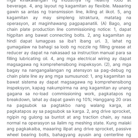
beverage. 4, ang layout ng kagamitan ay flexible. Maaaring
gawin sa antas ng transmission line, ikiling at iikot. 5, ang
kagamitan ay may simpleng istraktura, matatag na
operasyon, at maginhawang pagpapanatili. (A) Bago, ang
chain plate production line commissioning notice: 1, dapat
higpitan ang bawat connecting bolts. 2, ang kagamitan ay
hindi dapat lumagpas sa iba't ibang uri. 3, lahat ng
gumagalaw na bahagi sa loob ng nozzle ng filling grease at
reducer ay dapat na nakasaad sa instruction manual para sa
filling lubricating oil. 4, ang mga electrical wiring ay dapat
magsagawa ng komprehensibong inspeksyon. (2), ang mga
bagay na nangangailangan ng atensyon sa pag-debug ng
chain plate line ay ang mga sumusunod: 1, ang kagamitan sa
bawat sistema ay dapat magsagawa ng komprehensibong
inspeksyon, kapag nakumpirma na ang kagamitan ay unang
gagana sa no-load commissioning work, pagkatapos ng
breakdown, lahat ay dapat gawin ng 10%; Hanggang 20 oras
na pagsubok sa pagtakbo nang walang karga, at
pagkatapos ay sa pagsubok sa karga. 2, ang drive sprocket,
ngipin ng gulong sa buntot at ang traction chain, ay nasa
normal na operasyon sa ilalim ng meshing state. Kung malaki
ang pagkakaiba, maaaring ilipat ang drive sprocket, passive
wheel bearing bolts, bahagyang ayusin ang centerline ng