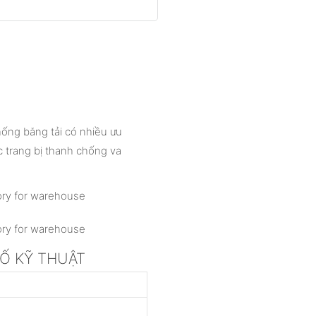
hống băng tải có nhiều ưu
c trang bị thanh chống va
 SỐ KỸ THUẬT