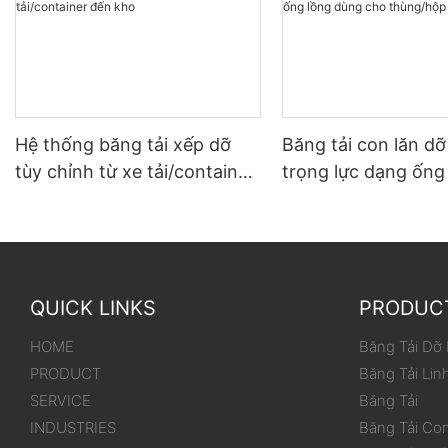
Hệ thống băng tải xếp dỡ
Băng tải con lăn d
tùy chỉnh từ xe tải/container
trọng lực dạng ống
đến kho
dùng cho thùng/hộ
QUICK LINKS
PRODUC
HOME
Băng Tải Dỡ
PRODUCT
Băng Tải Lin
SERVICE
Băng Tải
INDUSTRIES
Băng Tải Co