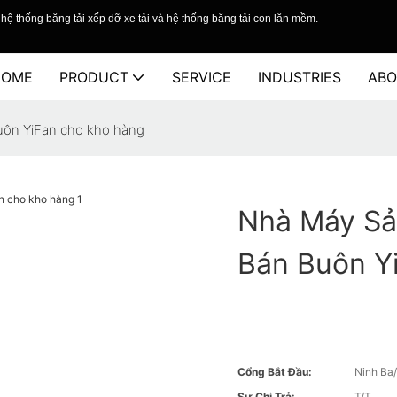
hệ thống băng tải xếp dỡ xe tải và hệ thống băng tải con lăn mềm.
HOME
PRODUCT
SERVICE
INDUSTRIES
ABO
uôn YiFan cho kho hàng
Nhà Máy Sả
Bán Buôn Y
Cổng Bắt Đầu:
Ninh Ba
Sự Chi Trả:
T/T