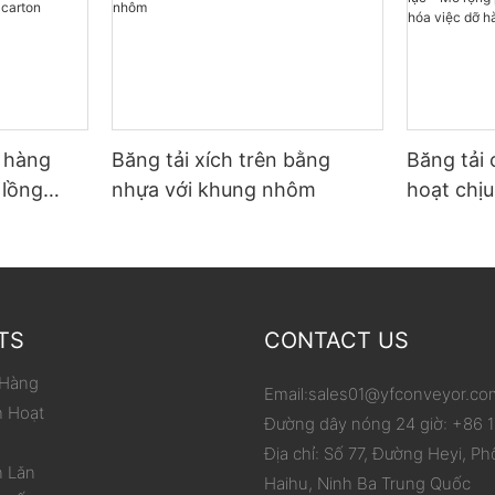
ỡ hàng
Băng tải xích trên bằng
Băng tải 
 lồng
nhựa với khung nhôm
hoạt chịu
p carton
phạm vi 
hóa việc
TS
CONTACT US
 Hàng
Email:
sales01@yfconveyor.co
h Hoạt
Đường dây nóng 24 giờ: +86
Địa chỉ: Số 77, Đường Heyi, Ph
n Lăn
Haihu, Ninh Ba Trung Quốc