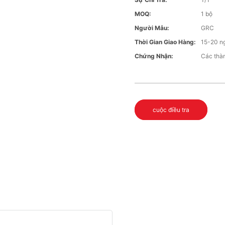
MOQ:
1 bộ
Người Mẫu:
GRC
Thời Gian Giao Hàng:
15-20 n
Chứng Nhận:
Các thà
cuộc điều tra