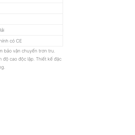
ải
hính có CE
m bảo vận chuyển trơn tru.
 độ cao độc lập. Thiết kế đặc
ng.