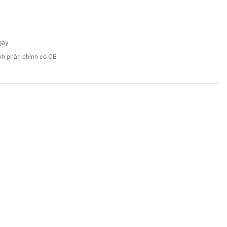
gày
nh phần chính có CE