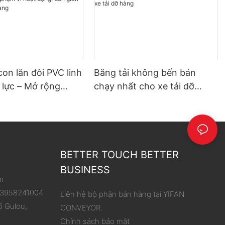
con lăn đôi PVC linh
Băng tải không bến bán
 lực – Mở rộng
chạy nhất cho xe tải dỡ
hoạt động, đơn giản
hàng
 dỡ hàng
BETTER TOUCH BETTER
BUSINESS
m
 13958241004
Liên hệ bộ phận bán hàng tại YIFAN
ố Gulou,
CONVEYOR.
Chính sách bảo mật