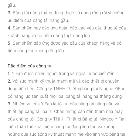
gầu.
3.
Băng tải nâng thẳng đứng được sử dụng rộng rãi vì những
ưu điểm của băng tải nâng gầu.
4.
Sản phẩm này đáp ứng hoàn hảo các yêu cầu thực tế của
khách hàng và có tiềm năng thị trường lớn.
5.
Sản phẩm đáp ứng được yêu cầu của khách hàng và có
tiềm năng thị trường rộng lớn.
Đặc điểm của công ty
1.
YiFan được nhiều người trong và ngoài nước biết đến.
2.
Với sức mạnh kỹ thuật mạnh mẽ và các thiết bị chuyên
dụng tiên tiến, Công ty TNHH Thiết bị băng tải Ningbo YiFan
có năng lực sản xuất mọi loại băng tải nâng hạ thẳng đứng.
3.
Nhiệm vụ của YiFan là tối ưu hóa băng tải nâng gầu và
thiết lập băng tải loại z. Chào mừng bạn đến thăm nhà máy
của chúng tôi! Công ty TNHH Thiết bị Băng tải Ningbo YiFan
luôn tuân thủ khái niệm băng tải đứng liên tục và không
ngừng đưa sức sống kỹ thuật mạnh mẽ vào lĩnh vực băng tải