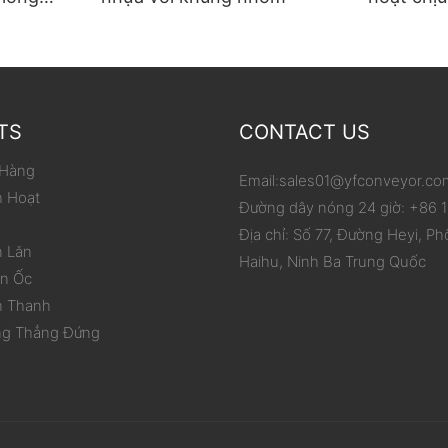
p carton
phạm vi 
hóa việc
TS
CONTACT US
 Hàng
Email:
sales01@yfconveyor.co
h Hoạt
Đường dây nóng 24 giờ: +86
Địa chỉ: Số 77, Đường Heyi, Ph
n Lăn
Haihu, Ninh Ba Trung Quốc
ắn Ốc
h Thanh
ng Thẳng Đứng