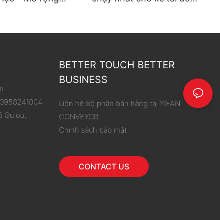
hoạt động, đơn giản
hàng
 dỡ hàng
BETTER TOUCH BETTER
BUSINESS
m
 13958241004
Liên hệ bộ phận bán hàng tại YIFAN
ố Gulou,
CONVEYOR.
Chính sách bảo mật
CONTACT US