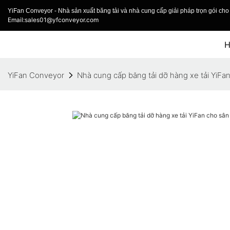
YiFan Conveyor - Nhà sản xuất băng tải và nhà cung cấp giải pháp trọn gói cho 
Email:sales01@yfconveyor.com
YiFan Conveyor
Nhà cung cấp băng tải dỡ hàng xe tải YiFa