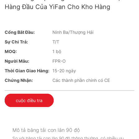
Hàng Đầu Của YiFan Cho Kho Hàng
Cổng Bắt Đầu:
Ninh Ba/Thượng Hải
Sự Chi Trả:
T/T
MOQ:
1 bộ
Người Mẫu:
FPR-O
Thời Gian Giao Hàng:
15-20 ngày
Chứng Nhận:
Các thành phần chính có CE
cuộc điều tra
Mô tả băng tải con lăn 90 độ
So với băng tải con lăn 90 độ thông thường, có nhiều ưu