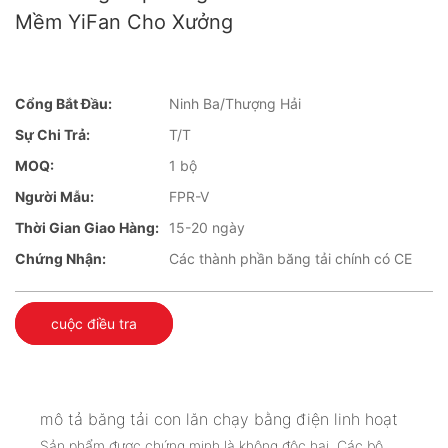
Mềm YiFan Cho Xưởng
Cổng Bắt Đầu:
Ninh Ba/Thượng Hải
Sự Chi Trả:
T/T
MOQ:
1 bộ
Người Mẫu:
FPR-V
Thời Gian Giao Hàng:
15-20 ngày
Chứng Nhận:
Các thành phần băng tải chính có CE
cuộc điều tra
mô tả băng tải con lăn chạy bằng điện linh hoạt
Sản phẩm được chứng minh là không độc hại. Các bộ