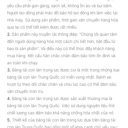
yêu cầu phải gọn gàng, sạch sẽ, không ồn ào và bụi bặm.
Người lao động phải mặc đồ bảo hộ lao động khi làm việc tại
nhà máy. Sử dụng sản phẩm, thời gian vận chuyển hàng hóa
qua lại có thể tiết kiệm được rất nhiều
2.
Sản phẩm này truyền tải thông điệp: "Chúng tôi quan tâm
đến người dùng hàng hóa một cách chi tiết hơn, bắt đầu từ
bao bì sản phẩm". Và điều này có thể thúc đẩy khách hàng
mua hàng. Kết cấu hàn chắc chắn đảm bảo tính ổn định và
an toàn khi chạy
3.
Băng tải con lăn trọng lực được coi là một trong những loại
băng tải con lăn Trung Quốc có triển vọng nhất. Bánh xe
trượt tự theo dõi chắc chắn và chịu lực cao có thể đảm bảo
vận chuyển trơn tru
4.
Băng tải con lăn trọng lực được sản xuất thương mại là
băng tải con lăn Trung Quốc. Việc sử dụng nguyên liệu thô
chất lượng cao đảm bảo khả năng chống hóa chất của nó
5.
Thiết kế của băng tải con lăn trọng lực dựa trên băng tải
con lăn Trung Quốc bao gồm một số khía cạnh chủ yếu sau: