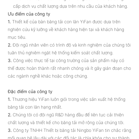
cấp dịch vụ chất lượng dựa trên nhu cầu của khách hàng.
Ưu điểm của công ty
1.
Thiết kế của bàn băng tải con lăn YiFan được dựa trên
nghiên cứu kỹ lưỡng về khách hàng hiện tại và khách hàng
mục tiêu.
2.
Đội ngũ nhân viên có trình độ và kinh nghiệm của chúng tôi
tuân thủ nghiêm ngặt hệ thống kiểm soát chất lượng.
3.
Công việc thực tế tại công trường của sản phẩm này có
thể được hoàn thành rất nhanh chóng và ít gây gián đoạn cho
các ngành nghề khác hoặc công chúng.
Đặc điểm của công ty
1.
Thương hiệu YiFan luôn giỏi trong việc sản xuất hệ thống
băng tải con lăn hạng nhất.
2.
Chúng tôi có đội ngũ R&D hàng đầu để liên tục cải thiện
chất lượng và thiết kế cho băng tải mở rộng của chúng tôi.
3.
Công ty TNHH Thiết bị băng tải Ningbo YiFan tin chắc rằng
mối quan hệ lâu dài với các đối tác là chìa khóa cho sự thành