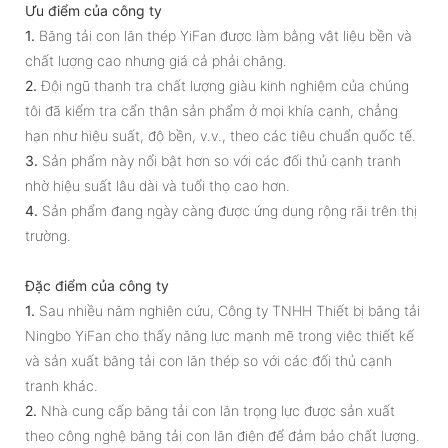
Ưu điểm của công ty
1.
Băng tải con lăn thép YiFan được làm bằng vật liệu bền và
chất lượng cao nhưng giá cả phải chăng.
2.
Đội ngũ thanh tra chất lượng giàu kinh nghiệm của chúng
tôi đã kiểm tra cẩn thận sản phẩm ở mọi khía cạnh, chẳng
hạn như hiệu suất, độ bền, v.v., theo các tiêu chuẩn quốc tế.
3.
Sản phẩm này nổi bật hơn so với các đối thủ cạnh tranh
nhờ hiệu suất lâu dài và tuổi thọ cao hơn.
4.
Sản phẩm đang ngày càng được ứng dụng rộng rãi trên thị
trường.
Đặc điểm của công ty
1.
Sau nhiều năm nghiên cứu, Công ty TNHH Thiết bị băng tải
Ningbo YiFan cho thấy năng lực mạnh mẽ trong việc thiết kế
và sản xuất băng tải con lăn thép so với các đối thủ cạnh
tranh khác.
2.
Nhà cung cấp băng tải con lăn trọng lực được sản xuất
theo công nghệ băng tải con lăn điện để đảm bảo chất lượng.