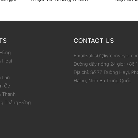
p carton
phạm vi 
hóa việc
TS
CONTACT US
 Hàng
Email:
sales01@yfconveyor.co
h Hoạt
Đường dây nóng 24 giờ: +86
Địa chỉ: Số 77, Đường Heyi, Ph
n Lăn
Haihu, Ninh Ba Trung Quốc
ắn Ốc
h Thanh
ng Thẳng Đứng