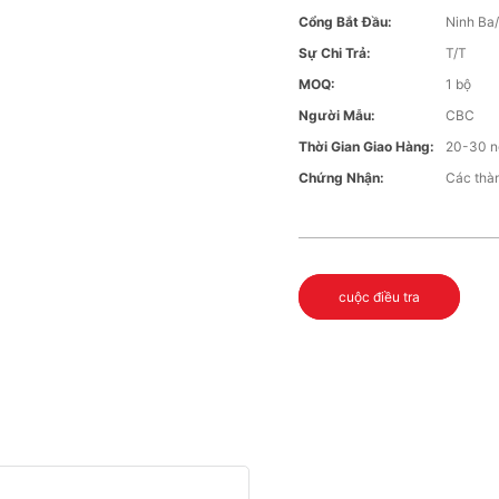
Cổng Bắt Đầu:
Ninh Ba
Sự Chi Trả:
T/T
MOQ:
1 bộ
Người Mẫu:
CBC
Thời Gian Giao Hàng:
20-30 n
Chứng Nhận:
Các thàn
cuộc điều tra