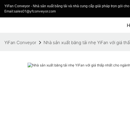
YiFan Conveyor - Nhà sản xuất băng tải và nhà cung cấp giải pháp trọn gói cho 
Email:sales01@yfconveyor.com
YiFan Conveyor
Nhà sản xuất băng tải nhẹ YiFan với giá t