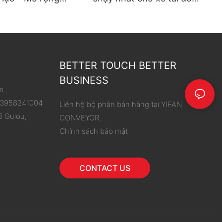
hoạt động, đơn giản
hàng
 dỡ hàng
BETTER TOUCH BETTER
BUSINESS
m
 13958241004
Liên hệ bộ phận bán hàng tại YIFAN
ố Gulou,
CONVEYOR.
Chính sách bảo mật
CONTACT US