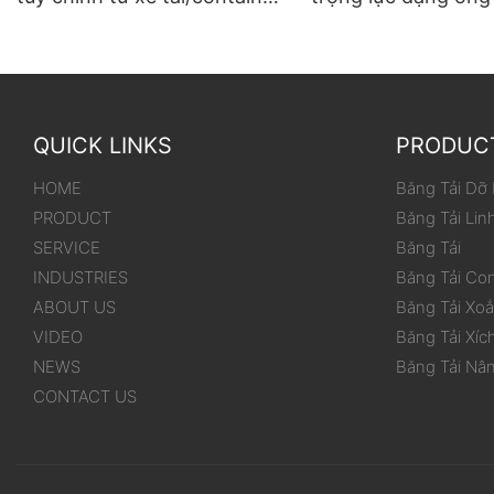
đến kho
dùng cho thùng/hộ
QUICK LINKS
PRODUC
HOME
Băng Tải Dỡ
PRODUCT
Băng Tải Lin
SERVICE
Băng Tải
INDUSTRIES
Băng Tải Co
ABOUT US
Băng Tải Xo
VIDEO
Băng Tải Xíc
NEWS
Băng Tải Nâ
CONTACT US