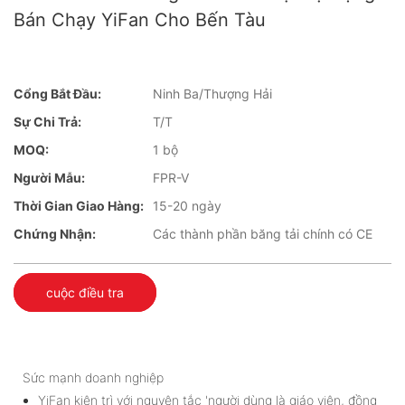
Bán Chạy YiFan Cho Bến Tàu
Cổng Bắt Đầu:
Ninh Ba/Thượng Hải
Sự Chi Trả:
T/T
MOQ:
1 bộ
Người Mẫu:
FPR-V
Thời Gian Giao Hàng:
15-20 ngày
Chứng Nhận:
Các thành phần băng tải chính có CE
cuộc điều tra
Sức mạnh doanh nghiệp
YiFan kiên trì với nguyên tắc 'người dùng là giáo viên, đồng