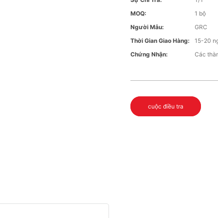
MOQ:
1 bộ
Người Mẫu:
GRC
Thời Gian Giao Hàng:
15-20 n
Chứng Nhận:
Các thà
cuộc điều tra