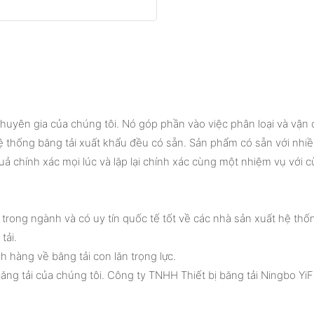
 chuyên gia của chúng tôi. Nó góp phần vào việc phân loại và vậ
hệ thống băng tải xuất khẩu đều có sẵn. Sản phẩm có sẵn với nh
quả chính xác mọi lúc và lặp lại chính xác cùng một nhiệm vụ vớ
 trong ngành và có uy tín quốc tế tốt về các nhà sản xuất hệ thố
tải.
 hàng về băng tải con lăn trọng lực.
ng tải của chúng tôi. Công ty TNHH Thiết bị băng tải Ningbo YiF