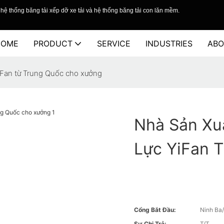
hệ thống băng tải xếp dỡ xe tải và hệ thống băng tải con lăn mềm.
HOME
PRODUCT
SERVICE
INDUSTRIES
ABO
YiFan từ Trung Quốc cho xưởng
Nhà Sản Xu
Lực YiFan 
Cổng Bắt Đầu:
Ninh Ba
Sự Chi Trả:
T/T