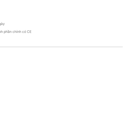
gày
nh phần chính có CE