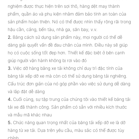
nghiệm được thực hiện trên sợi thô, hàng dệt may thành
phẩm, quần áo và phụ kiện nhằm đảm bảo tính an toàn của
sản phẩm hoàn thiện. Nó có thể được nhìn thấy rộng rãi trong
hậu cần, cảng, bến tàu, nhà ga, sân bay, v.v.
2.
Bằng cách sử dụng sản phẩm này, mọi người có thể dễ
dàng giải quyết vấn đề đau chân của mình. Điều này sẽ giúp
họ có cuộc sống tốt đẹp hơn. Thiết kế đặc biệt ở bên cạnh
giúp người vận hành không bị rơi vào đó
3.
Việc dỡ hàng bằng xe tải không chỉ duy trì đặc tính của
băng tải xếp dỡ xe mà còn có thể sử dụng băng tải nghiêng.
Cấu trúc đơn giản của nó góp phần vào việc sử dụng dễ dàng
và lắp đặt dễ dàng
4.
Cuối cùng, sự tập trung của chúng tôi vào thiết kế băng tải
tải xe đã thành công. Sản phẩm có sẵn với nhiều kích thước
và mẫu mã khác nhau
5.
Chức năng quan trọng nhất của băng tải xếp dỡ xe là dỡ
hàng từ xe tải. Dựa trên yêu cầu, màu sắc có thể được tùy
chỉnh