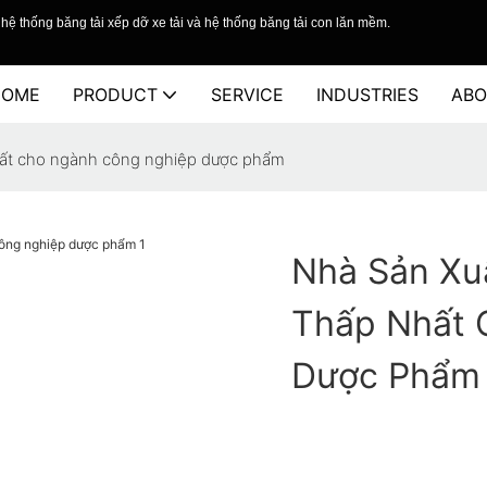
hệ thống băng tải xếp dỡ xe tải và hệ thống băng tải con lăn mềm.
HOME
PRODUCT
SERVICE
INDUSTRIES
ABO
 nhất cho ngành công nghiệp dược phẩm
Nhà Sản Xuấ
Thấp Nhất 
Dược Phẩm