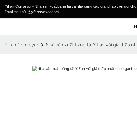
YiFan Conveyor - Nhà sản xuất băng tải và nhà cung cấp giải pháp trọn gói cho 
Email:sales01@yfconveyor.com
YiFan Conveyor
Nhà sản xuất băng tải YiFan với giá thấp