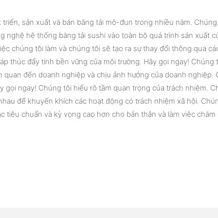
 triển, sản xuất và bán băng tải mô-đun trong nhiều năm. Chúng t
 nghệ hệ thống băng tải sushi vào toàn bộ quá trình sản xuất củ
việc chúng tôi làm và chúng tôi sẽ tạo ra sự thay đổi thông qua 
háp thúc đẩy tính bền vững của môi trường. Hãy gọi ngay! Chúng tô
ên quan đến doanh nghiệp và chịu ảnh hưởng của doanh nghiệp. 
 gọi ngay! Chúng tôi hiểu rõ tầm quan trọng của trách nhiệm. C
nhau để khuyến khích các hoạt động có trách nhiệm xã hội. Chúng t
ra các tiêu chuẩn và kỳ vọng cao hơn cho bản thân và làm việc chă