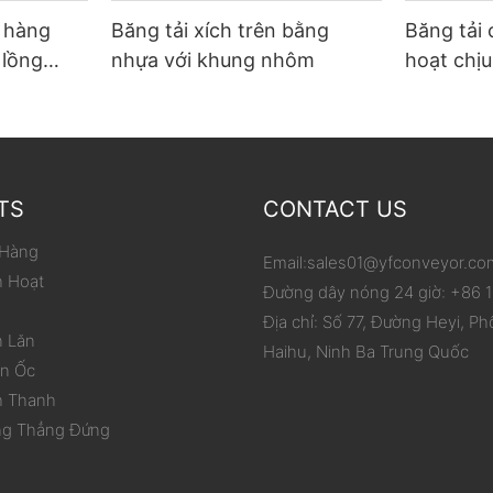
ỡ hàng
Băng tải xích trên bằng
Băng tải 
 lồng
nhựa với khung nhôm
hoạt chịu
p carton
phạm vi 
hóa việc
TS
CONTACT US
 Hàng
Email:
sales01@yfconveyor.co
h Hoạt
Đường dây nóng 24 giờ: +86
Địa chỉ: Số 77, Đường Heyi, Ph
n Lăn
Haihu, Ninh Ba Trung Quốc
ắn Ốc
h Thanh
ng Thẳng Đứng