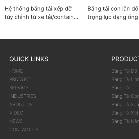
Hệ thống băng tải xếp dỡ
Băng tải con lăn d
tùy chỉnh từ xe tải/container
trọng lực dạng ống
đến kho
dùng cho thùng/hộ
QUICK LINKS
PRODUC
HOME
Băng Tải Dỡ
PRODUCT
Băng Tải Lin
SERVICE
Băng Tải
INDUSTRIES
Băng Tải Co
ABOUT US
Băng Tải Xo
VIDEO
Băng Tải Xíc
NEWS
Băng Tải Nâ
CONTACT US