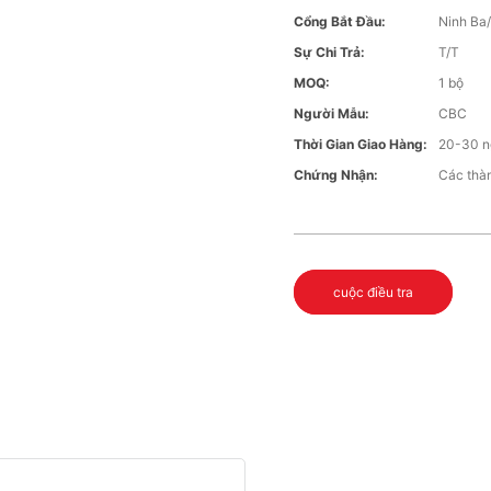
Cổng Bắt Đầu:
Ninh Ba
Sự Chi Trả:
T/T
MOQ:
1 bộ
Người Mẫu:
CBC
Thời Gian Giao Hàng:
20-30 n
Chứng Nhận:
Các thàn
cuộc điều tra