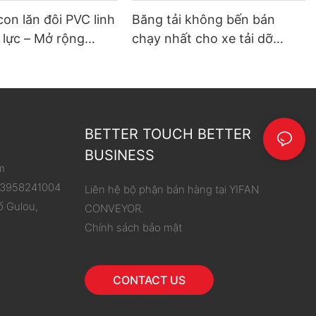
con lăn đôi PVC linh
Băng tải không bến bán
 lực – Mở rộng
chạy nhất cho xe tải dỡ
hoạt động, đơn giản
hàng
 dỡ hàng
BETTER TOUCH BETTER
BUSINESS
m
 13958241004
Liên hệ bộ phận bán hàng tại YIFAN
ố Gulou,
CONVEYOR.
Chính sách bảo mật
CONTACT US