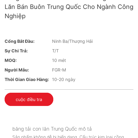
Lăn Bán Buôn Trung Quốc Cho Ngành Công
Nghiệp
Cổng Bắt Đầu:
Ninh Ba/Thượng Hải
Sự Chi Trả:
T/T
MOQ:
10 mét
Người Mẫu:
FGR-M
Thời Gian Giao Hàng:
10-20 ngày
cuộc điều tra
băng tải con lăn Trung Quốc mô tả
Sản phẩm không dễ bị biến dạng. Cấu trúc kim loại cồng