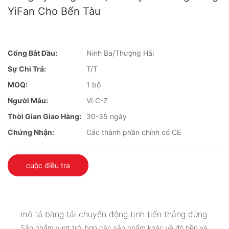
YiFan Cho Bến Tàu
Cổng Bắt Đầu:
Ninh Ba/Thượng Hải
Sự Chi Trả:
T/T
MOQ:
1 bộ
Người Mẫu:
VLC-Z
Thời Gian Giao Hàng:
30-35 ngày
Chứng Nhận:
Các thành phần chính có CE
cuộc điều tra
mô tả băng tải chuyển động tịnh tiến thẳng đứng
Sản phẩm vượt trội hơn các sản phẩm khác về độ bền và