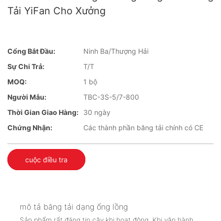
Tải YiFan Cho Xưởng
Cổng Bắt Đầu:
Ninh Ba/Thượng Hải
Sự Chi Trả:
T/T
MOQ:
1 bộ
Người Mẫu:
TBC-3S-5/7-800
Thời Gian Giao Hàng:
30 ngày
Chứng Nhận:
Các thành phần băng tải chính có CE
cuộc điều tra
mô tả băng tải dạng ống lồng
Sản phẩm rất đáng tin cậy khi hoạt động. Khi vận hành