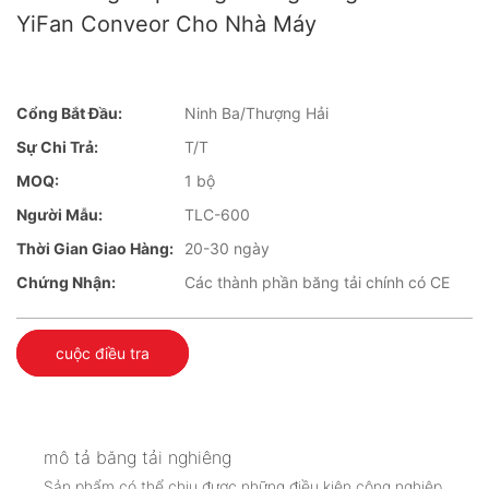
YiFan Conveor Cho Nhà Máy
Cổng Bắt Đầu:
Ninh Ba/Thượng Hải
Sự Chi Trả:
T/T
MOQ:
1 bộ
Người Mẫu:
TLC-600
Thời Gian Giao Hàng:
20-30 ngày
Chứng Nhận:
Các thành phần băng tải chính có CE
cuộc điều tra
mô tả băng tải nghiêng
Sản phẩm có thể chịu được những điều kiện công nghiệp