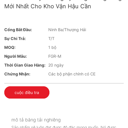
Mới Nhất Cho Kho Vận Hậu Cần
Cổng Bắt Đầu:
Ninh Ba/Thượng Hải
Sự Chi Trả:
T/T
MOQ:
1 bộ
Người Mẫu:
FGR-M
Thời Gian Giao Hàng:
20 ngày
Chứng Nhận:
Các bộ phận chính có CE
cuộc điều tra
mô tả băng tải nghiêng
Sản phẩm sẽ luôn đạt được độ đặc mong muốn. Nó được