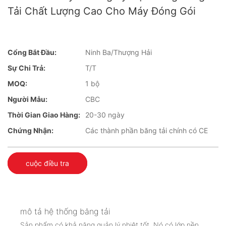
Tải Chất Lượng Cao Cho Máy Đóng Gói
Cổng Bắt Đầu:
Ninh Ba/Thượng Hải
Sự Chi Trả:
T/T
MOQ:
1 bộ
Người Mẫu:
CBC
Thời Gian Giao Hàng:
20-30 ngày
Chứng Nhận:
Các thành phần băng tải chính có CE
cuộc điều tra
mô tả hệ thống băng tải
Sản phẩm có khả năng quản lý nhiệt tốt. Nó có lớp nền