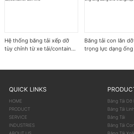
Hệ thống băng tải xếp dỡ
Băng tải con lăn d
tùy chỉnh từ xe tải/container
trọng lực dạng ống
đến kho
dùng cho thùng/hộ
QUICK LINKS
PRODUC
HOME
Băng Tải Dỡ
PRODUCT
Băng Tải Lin
SERVICE
Băng Tải
INDUSTRIES
Băng Tải Co
ABOUT US
Băng Tải Xo