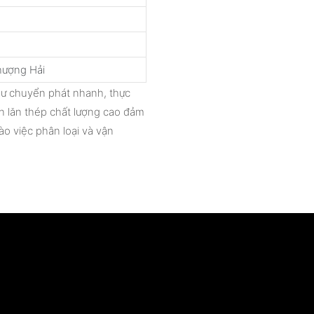
hượng Hải
hư chuyển phát nhanh, thực
n lăn thép chất lượng cao đảm
o việc phân loại và vận