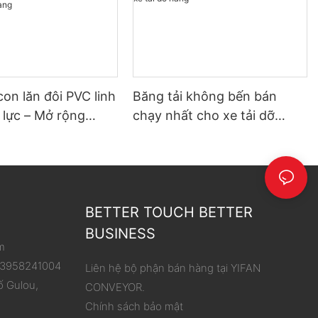
con lăn đôi PVC linh
Băng tải không bến bán
 lực – Mở rộng
chạy nhất cho xe tải dỡ
hoạt động, đơn giản
hàng
 dỡ hàng
BETTER TOUCH BETTER
BUSINESS
m
 13958241004
Liên hệ bộ phận bán hàng tại YIFAN
ố Gulou,
CONVEYOR.
Chính sách bảo mật