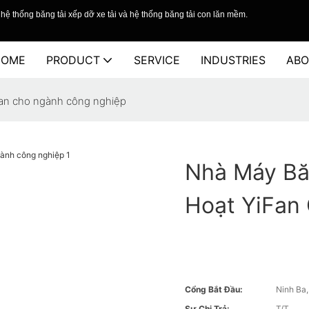
hệ thống băng tải xếp dỡ xe tải và hệ thống băng tải con lăn mềm.
HOME
PRODUCT
SERVICE
INDUSTRIES
ABO
iFan cho ngành công nghiệp
Nhà Máy Băn
Hoạt YiFan
Cổng Bắt Đầu:
Ninh Ba
Sự Chi Trả:
T/T