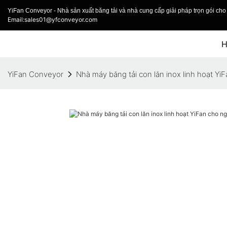
YiFan Conveyor - Nhà sản xuất băng tải và nhà cung cấp giải pháp trọn gói cho 
Email:sales01@yfconveyor.com
YiFan Conveyor
Nhà máy băng tải con lăn inox linh hoạt Y