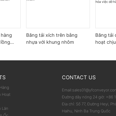
ỡ hàng
Băng tải xích trên bằng
Băng tải 
 lồng
nhựa với khung nhôm
hoạt chịu
p carton
phạm vi 
hóa việc
TS
CONTACT US
 Hàng
Email:
sales01@yfconveyor.co
h Hoạt
Đường dây nóng 24 giờ: +86
Địa chỉ: Số 77, Đường Heyi, Ph
n Lăn
Haihu, Ninh Ba Trung Quốc
ắn Ốc