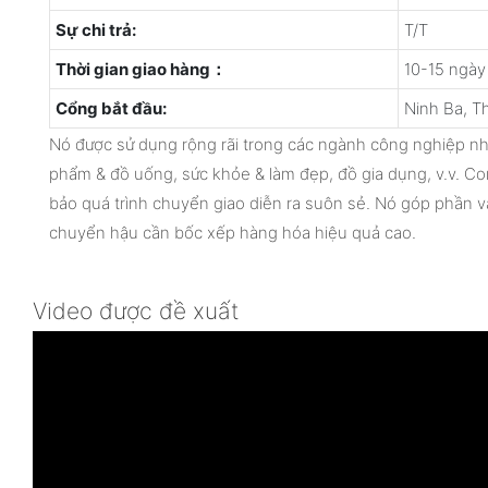
Sự chi trả:
T/T
Thời gian giao hàng：
10-15 ngày
Cổng bắt đầu:
Ninh Ba, T
Nó được sử dụng rộng rãi trong các ngành công nghiệp n
phẩm & đồ uống, sức khỏe & làm đẹp, đồ gia dụng, v.v. Co
bảo quá trình chuyển giao diễn ra suôn sẻ. Nó góp phần và
chuyển hậu cần bốc xếp hàng hóa hiệu quả cao.
Video được đề xuất