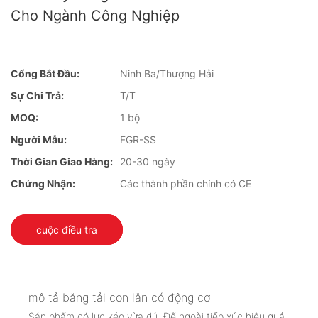
Cho Ngành Công Nghiệp
Cổng Bắt Đầu:
Ninh Ba/Thượng Hải
Sự Chi Trả:
T/T
MOQ:
1 bộ
Người Mẫu:
FGR-SS
Thời Gian Giao Hàng:
20-30 ngày
Chứng Nhận:
Các thành phần chính có CE
cuộc điều tra
mô tả băng tải con lăn có động cơ
Sản phẩm có lực kéo vừa đủ. Đế ngoài tiếp xúc hiệu quả