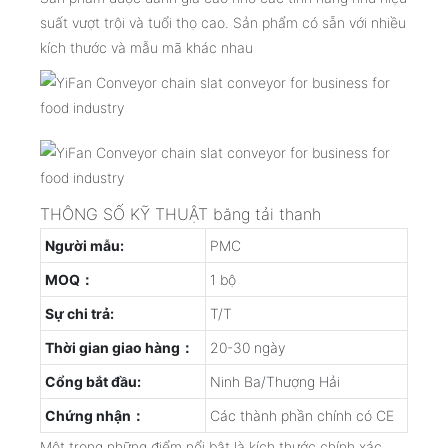
suất vượt trội và tuổi thọ cao. Sản phẩm có sẵn với nhiều
kích thước và mẫu mã khác nhau
THÔNG SỐ KỸ THUẬT băng tải thanh
Người mẫu:
PMC
MOQ：
1 bộ
Sự chi trả:
T/T
Thời gian giao hàng：
20-30 ngày
Cổng bắt đầu:
Ninh Ba/Thượng Hải
Chứng nhận：
Các thành phần chính có CE
Một trong những điểm nổi bật là kích thước chính xác