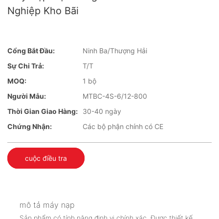
Nghiệp Kho Bãi
Cổng Bắt Đầu:
Ninh Ba/Thượng Hải
Sự Chi Trả:
T/T
MOQ:
1 bộ
Người Mẫu:
MTBC-4S-6/12-800
Thời Gian Giao Hàng:
30-40 ngày
Chứng Nhận:
Các bộ phận chính có CE
cuộc điều tra
mô tả máy nạp
Sản phẩm có tính năng định vị chính xác. Được thiết kế