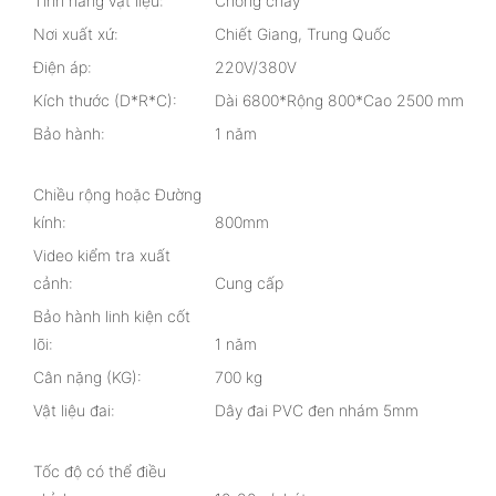
Tính năng vật liệu:
Chống cháy
Nơi xuất xứ:
Chiết Giang, Trung Quốc
Điện áp:
220V/380V
Kích thước (D*R*C):
Dài 6800*Rộng 800*Cao 2500 mm
Bảo hành:
1 năm
Chiều rộng hoặc Đường
kính:
800mm
Video kiểm tra xuất
cảnh:
Cung cấp
Bảo hành linh kiện cốt
lõi:
1 năm
Cân nặng (KG):
700 kg
Vật liệu đai:
Dây đai PVC đen nhám 5mm
Tốc độ có thể điều