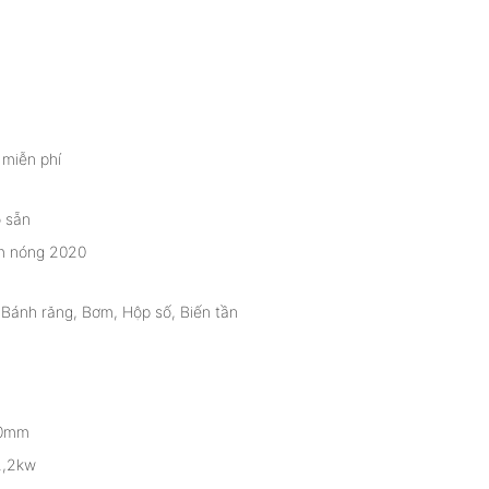
miễn phí
 sẵn
 nóng 2020
Bánh răng, Bơm, Hộp số, Biến tần
0mm
2,2kw