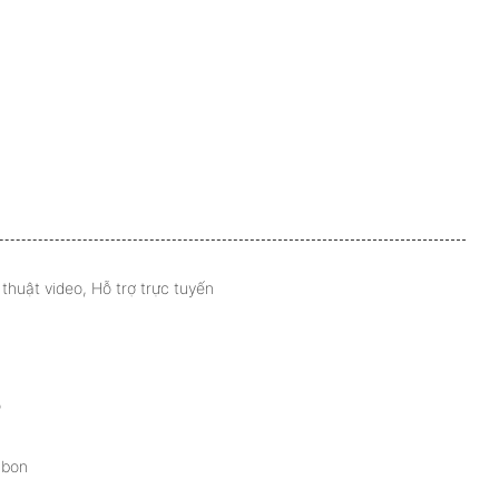
thuật video, Hỗ trợ trực tuyến
ó
cbon