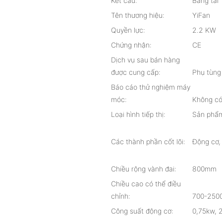
Kết cấu:
Băng tải
Tên thương hiệu:
YiFan
Quyền lực:
2.2 KW
Chứng nhận:
CE
Dịch vụ sau bán hàng
được cung cấp:
Phụ tùng 
Báo cáo thử nghiệm máy
móc:
Không có
Loại hình tiếp thị:
Sản phẩm
Các thành phần cốt lõi:
Động cơ, 
Chiều rộng vành đai:
800mm
Chiều cao có thể điều
chỉnh:
700-250
Công suất động cơ:
0,75kw, 