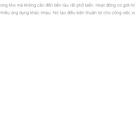
trong kho mà không cần đến bến tàu rất phổ biến. Hoạt động cơ giới h
iều ứng dụng khác nhau. Nó tạo điều kiện thuận lợi cho công việc xử l