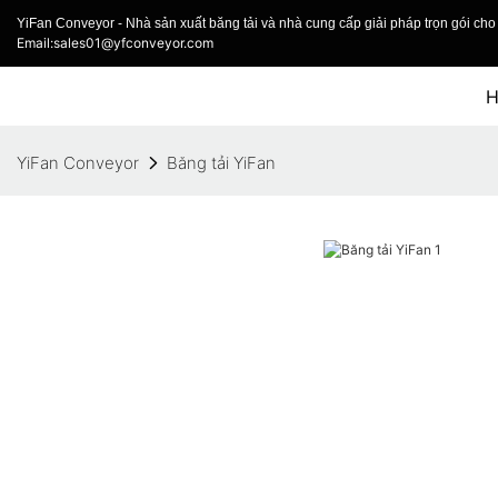
YiFan Conveyor - Nhà sản xuất băng tải và nhà cung cấp giải pháp trọn gói cho 
Email:sales01@yfconveyor.com
YiFan Conveyor
Băng tải YiFan