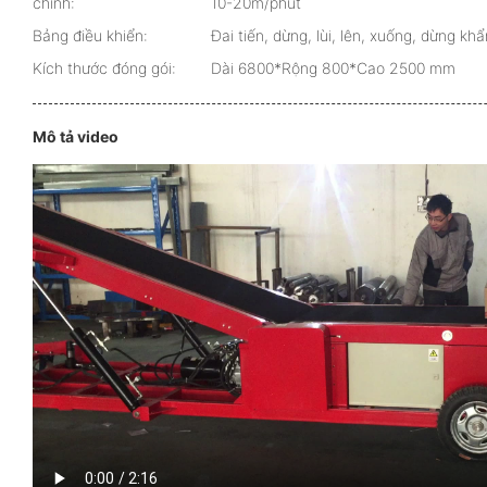
chỉnh:
10-20m/phút
Bảng điều khiển:
Đai tiến, dừng, lùi, lên, xuống, dừng kh
Kích thước đóng gói:
Dài 6800*Rộng 800*Cao 2500 mm
Mô tả video