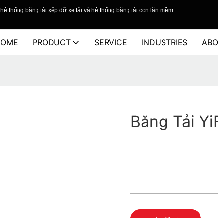
hệ thống băng tải xếp dỡ xe tải và hệ thống băng tải con lăn mềm.
HOME
PRODUCT
SERVICE
INDUSTRIES
ABO
Băng Tải Yi