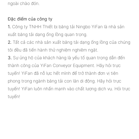
ngoài chào đón.
Đặc điểm của công ty
1.
Công ty TNHH Thiết bị băng tải Ningbo YiFan là nhà sản
xuất băng tải dạng ống lồng quan trọng.
2.
Tất cả các nhà sản xuất băng tải dạng ống lồng của chúng
tôi đều đã tiến hành thử nghiệm nghiêm ngặt.
3.
Sự ủng hộ của khách hàng là yếu tố quan trọng dẫn đến
thành công của YiFan Conveyor Equipment. Hãy hỏi trực
tuyến! YiFan đã nỗ lực hết mình để trở thành đơn vị tiên
phong trong ngành băng tải con lăn di động. Hãy hỏi trực
tuyến! YiFan luôn nhấn mạnh vào chất lượng dịch vụ. Hỏi trực
tuyến!