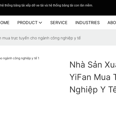
hệ thống băng tải xếp dỡ xe tải và hệ thống băng tải con lăn mềm.
HOME
PRODUCT
SERVICE
INDUSTRIES
ABO
n mua trực tuyến cho ngành công nghiệp y tế
Nhà Sản Xu
YiFan Mua 
Nghiệp Y T