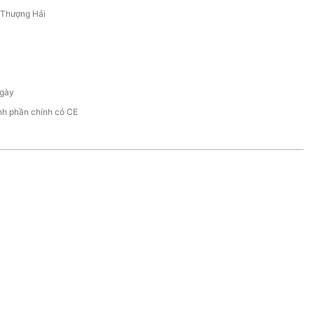
/Thượng Hải
S
gày
nh phần chính có CE