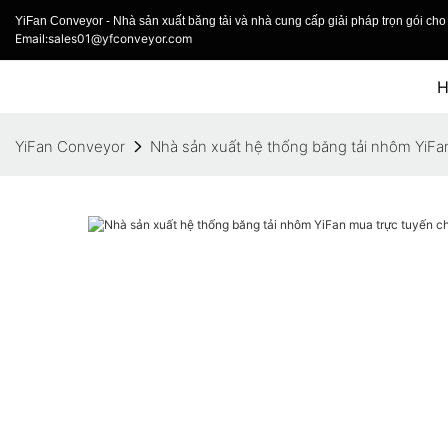
YiFan Conveyor - Nhà sản xuất băng tải và nhà cung cấp giải pháp trọn gói cho 
Email:sales01@yfconveyor.com
YiFan Conveyor
Nhà sản xuất hệ thống băng tải nhôm YiFa