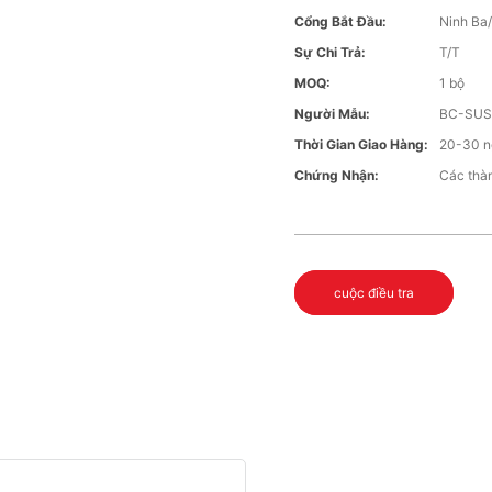
Cổng Bắt Đầu:
Ninh Ba
Sự Chi Trả:
T/T
MOQ:
1 bộ
Người Mẫu:
BC-SU
Thời Gian Giao Hàng:
20-30 n
Chứng Nhận:
Các thà
cuộc điều tra