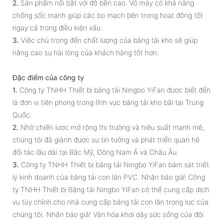
2.
Sản phẩm nổi bật với độ bền cao. Vỏ máy có khả năng
chống sốc mạnh giúp các bo mạch bên trong hoạt động tốt
ngay cả trong điều kiện xấu.
3.
Việc chú trọng đến chất lượng của băng tải kho sẽ giúp
nâng cao sự hài lòng của khách hàng tốt hơn.
Đặc điểm của công ty
1.
Công ty TNHH Thiết bị băng tải Ningbo YiFan được biết đến
là đơn vị tiên phong trong lĩnh vực băng tải kho bãi tại Trung
Quốc.
2.
Nhờ chiến lược mở rộng thị trường và hiệu suất mạnh mẽ,
chúng tôi đã giành được sự tin tưởng và phát triển quan hệ
đối tác lâu dài tại Bắc Mỹ, Đông Nam Á và Châu Âu.
3.
Công ty TNHH Thiết bị băng tải Ningbo YiFan bám sát triết
lý kinh doanh của băng tải con lăn PVC. Nhận báo giá! Công
ty TNHH Thiết bị Băng tải Ningbo YiFan có thể cung cấp dịch
vụ tùy chỉnh cho nhà cung cấp băng tải con lăn trọng lực của
chúng tôi. Nhận báo giá! Văn hóa khơi dậy sức sống của đội