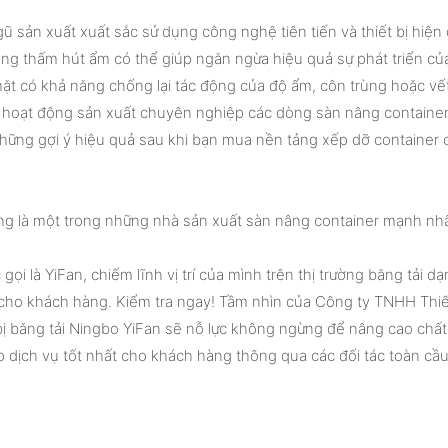
ũ sản xuất xuất sắc sử dụng công nghệ tiên tiến và thiết bị hiện 
ăng thấm hút ẩm có thể giúp ngăn ngừa hiệu quả sự phát triển củ
ặt có khả năng chống lại tác động của độ ẩm, côn trùng hoặc vế
i hoạt động sản xuất chuyên nghiệp các dòng sàn nâng container
những gợi ý hiệu quả sau khi bạn mua nền tảng xếp dỡ container 
ng là một trong những nhà sản xuất sàn nâng container mạnh nhấ
i là YiFan, chiếm lĩnh vị trí của mình trên thị trường băng tải d
 cho khách hàng. Kiểm tra ngay! Tầm nhìn của Công ty TNHH Thiết
ị băng tải Ningbo YiFan sẽ nỗ lực không ngừng để nâng cao chất 
 dịch vụ tốt nhất cho khách hàng thông qua các đối tác toàn cầu