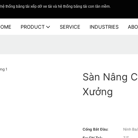
hệ thống băng tải xếp dỡ xe tải và hệ thống băng tải con lăn mềm.
HOME
PRODUCT
SERVICE
INDUSTRIES
ABO
Sàn Nâng C
Xưởng
Cổng Bắt Đầu:
Ninh Ba
Sự Chi Trả:
T/T