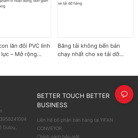
con lăn đôi PVC linh
Băng tải không bến bán
 lực – Mở rộng
chạy nhất cho xe tải dỡ
hoạt động, đơn giản
hàng
 dỡ hàng
BETTER TOUCH BETTER
BUSINESS
m
 13958241004
Liên hệ bộ phận bán hàng tại YIFAN
ố Gulou,
CONVEYOR.
Chính sách bảo mật