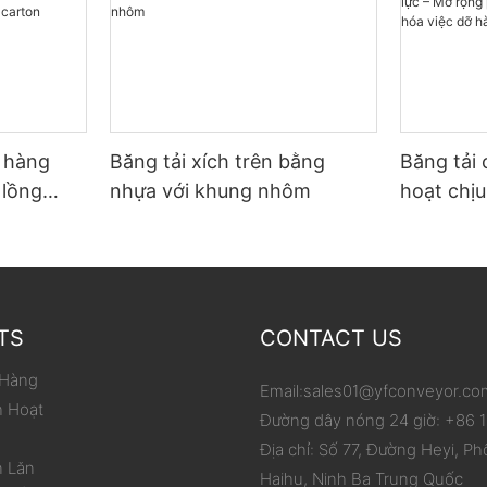
ỡ hàng
Băng tải xích trên bằng
Băng tải 
 lồng
nhựa với khung nhôm
hoạt chịu
p carton
phạm vi 
hóa việc
TS
CONTACT US
 Hàng
Email:
sales01@yfconveyor.co
h Hoạt
Đường dây nóng 24 giờ: +86
Địa chỉ: Số 77, Đường Heyi, Ph
n Lăn
Haihu, Ninh Ba Trung Quốc