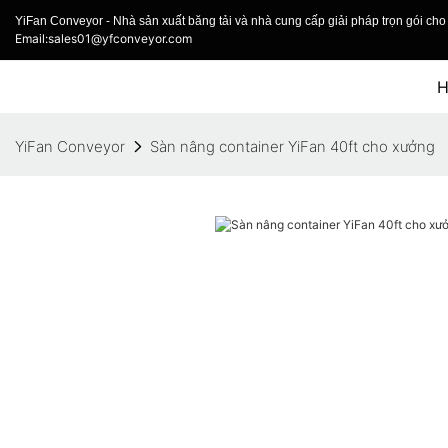
YiFan Conveyor - Nhà sản xuất băng tải và nhà cung cấp giải pháp trọn gói cho 
Email:sales01@yfconveyor.com
YiFan Conveyor
Sàn nâng container YiFan 40ft cho xưởng