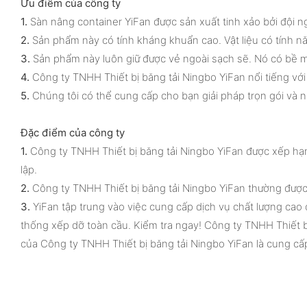
Ưu điểm của công ty
1.
Sàn nâng container YiFan được sản xuất tinh xảo bởi đội ng
2.
Sản phẩm này có tính kháng khuẩn cao. Vật liệu có tính n
3.
Sản phẩm này luôn giữ được vẻ ngoài sạch sẽ. Nó có bề m
4.
Công ty TNHH Thiết bị băng tải Ningbo YiFan nổi tiếng vớ
5.
Chúng tôi có thể cung cấp cho bạn giải pháp trọn gói và 
Đặc điểm của công ty
1.
Công ty TNHH Thiết bị băng tải Ningbo YiFan được xếp hạ
lập.
2.
Công ty TNHH Thiết bị băng tải Ningbo YiFan thường được gọ
3.
YiFan tập trung vào việc cung cấp dịch vụ chất lượng cao
thống xếp dỡ toàn cầu. Kiểm tra ngay! Công ty TNHH Thiết b
của Công ty TNHH Thiết bị băng tải Ningbo YiFan là cung cấp