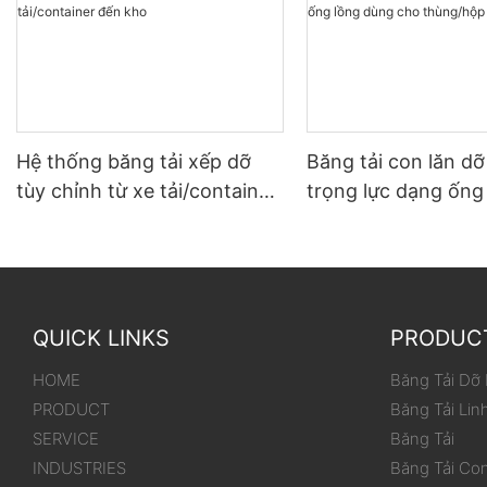
Hệ thống băng tải xếp dỡ
Băng tải con lăn d
tùy chỉnh từ xe tải/container
trọng lực dạng ống
đến kho
dùng cho thùng/hộ
QUICK LINKS
PRODUC
HOME
Băng Tải Dỡ
PRODUCT
Băng Tải Lin
SERVICE
Băng Tải
INDUSTRIES
Băng Tải Co