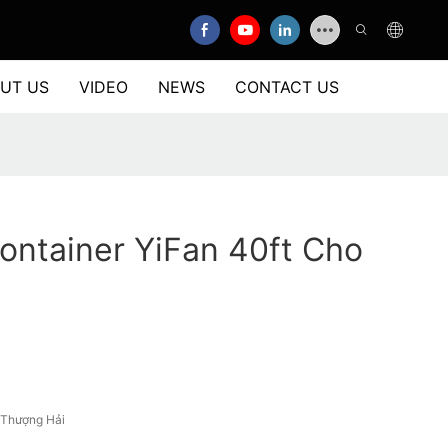
UT US
VIDEO
NEWS
CONTACT US
ontainer YiFan 40ft Cho
/Thượng Hải