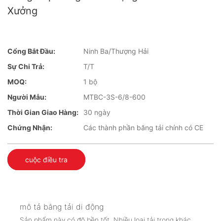
Xưởng
Cổng Bắt Đầu:
Ninh Ba/Thượng Hải
Sự Chi Trả:
T/T
MOQ:
1 bộ
Người Mẫu:
MTBC-3S-6/8-600
Thời Gian Giao Hàng:
30 ngày
Chứng Nhận:
Các thành phần băng tải chính có CE
cuộc điều tra
mô tả băng tải di động
Sản phẩm này có độ bền tốt. Nhiều loại tải trọng khác