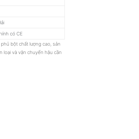
ải
hính có CE
 phủ bột chất lượng cao, sản
n loại và vận chuyển hậu cần