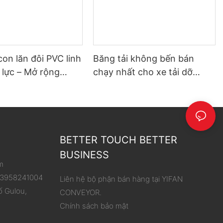
con lăn đôi PVC linh
Băng tải không bến bán
 lực – Mở rộng
chạy nhất cho xe tải dỡ
hoạt động, đơn giản
hàng
 dỡ hàng
BETTER TOUCH BETTER
BUSINESS
m
 13958241004
Liên hệ bộ phận bán hàng tại YIFAN
ố Gulou,
CONVEYOR.
Chính sách bảo mật