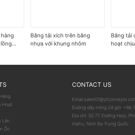
ỡ hàng
Băng tải xích trên bằng
Băng tải 
 lồng
nhựa với khung nhôm
hoạt chịu
p carton
phạm vi 
hóa việc
TS
CONTACT US
 Hàng
Email:
sales01@yfconveyor.co
h Hoạt
Đường dây nóng 24 giờ: +86
Địa chỉ: Số 77, Đường Heyi, Ph
n Lăn
Haihu, Ninh Ba Trung Quốc
ắn Ốc