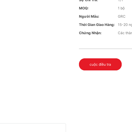
MOQ:
1 bộ
Người Mẫu:
GRC
Thời Gian Giao Hàng:
15-20 n
Chứng Nhận:
Các thà
cuộc điều tra