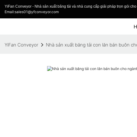
YiFan Conveyor - Nhà sản xuất băng tải và nhà cung cấp giải pháp trọn gói cho 
Email:sales01@yfconveyor.com
YiFan Conveyor
Nhà sản xuất băng tải con lăn bán buôn c