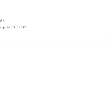
gày
nh phần chính có CE