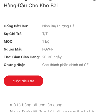
Hàng Đầu Cho Kho Bãi
Cổng Bắt Đầu:
Ninh Ba/Thượng Hải
Sự Chi Trả:
T/T
MOQ:
1 bộ
Người Mẫu:
FGW-P
Thời Gian Giao Hàng:
20-30 ngày
Chứng Nhận:
Các thành phần chính có CE
cuộc điều tra
mô tả băng tải con lăn cong
Nó có độ bền tốt. Toàn bộ thiết bị và các thành phần