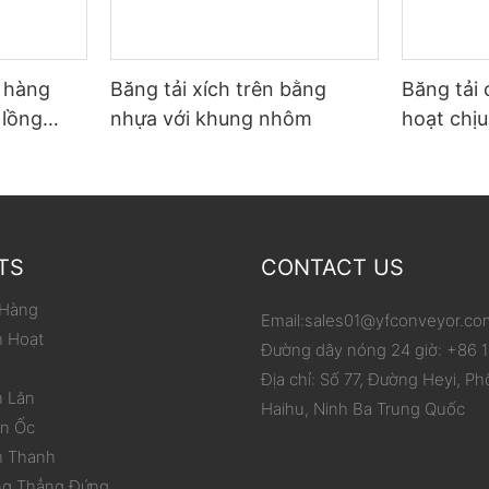
ỡ hàng
Băng tải xích trên bằng
Băng tải 
 lồng
nhựa với khung nhôm
hoạt chịu
p carton
phạm vi 
hóa việc
TS
CONTACT US
 Hàng
Email:
sales01@yfconveyor.co
h Hoạt
Đường dây nóng 24 giờ: +86
Địa chỉ: Số 77, Đường Heyi, Ph
n Lăn
Haihu, Ninh Ba Trung Quốc
ắn Ốc
h Thanh
ng Thẳng Đứng