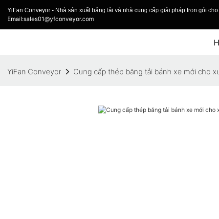
YiFan Conveyor - Nhà sản xuất băng tải và nhà cung cấp giải pháp trọn gói cho 
Email:sales01@yfconveyor.com
YiFan Conveyor
Cung cấp thép băng tải bánh xe mới cho 