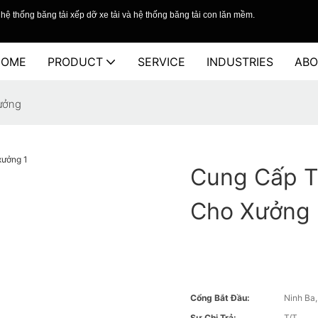
hệ thống băng tải xếp dỡ xe tải và hệ thống băng tải con lăn mềm.
HOME
PRODUCT
SERVICE
INDUSTRIES
ABO
xưởng
Cung Cấp T
Cho Xưởng
Cổng Bắt Đầu:
Ninh Ba
Sự Chi Trả:
T/T