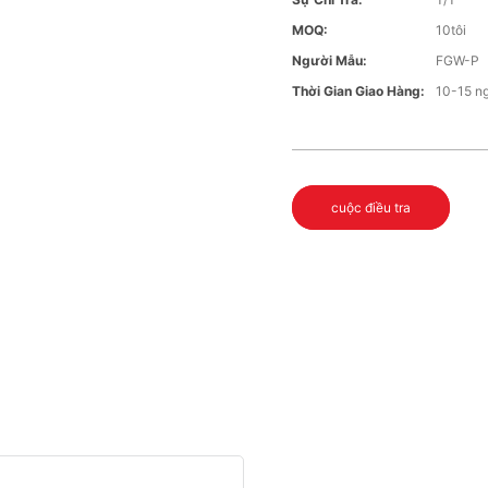
MOQ:
10tôi
Người Mẫu:
FGW-P
Thời Gian Giao Hàng:
10-15 n
cuộc điều tra