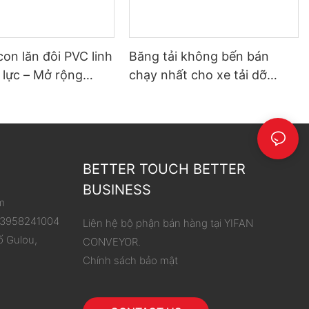
con lăn đôi PVC linh
Băng tải không bến bán
 lực – Mở rộng
chạy nhất cho xe tải dỡ
hoạt động, đơn giản
hàng
 dỡ hàng
BETTER TOUCH BETTER
BUSINESS
m
 13958241004
Liên hệ bộ phận bán hàng tại YIFAN
ố Gulou,
CONVEYOR.
Chính sách bảo mật