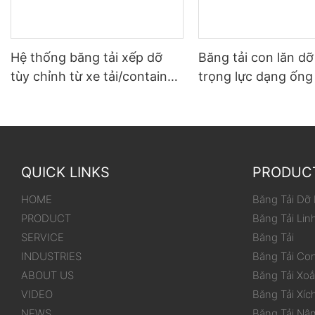
Hệ thống băng tải xếp dỡ
Băng tải con lăn d
tùy chỉnh từ xe tải/container
trọng lực dạng ống
đến kho
dùng cho thùng/hộ
QUICK LINKS
PRODUC
HOME
Băng Tải Dỡ
PRODUCT
Băng Tải Lin
SERVICE
Băng Tải
INDUSTRIES
Băng Tải Co
ABOUT US
Băng Tải Xo
VIDEO
Băng Tải Xíc
NEWS
Băng Tải Nâ