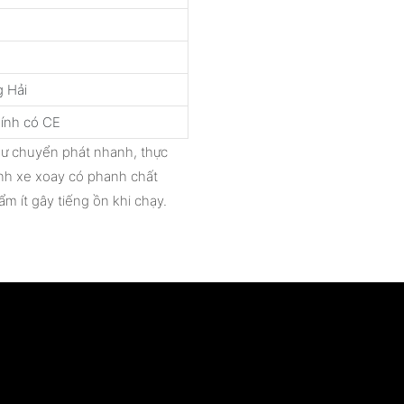
 Hải
ính có CE
hư chuyển phát nhanh, thực
ánh xe xoay có phanh chất
m ít gây tiếng ồn khi chạy.