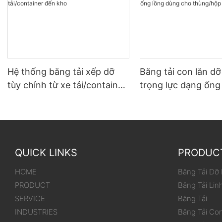
Hệ thống băng tải xếp dỡ
Băng tải con lăn d
tùy chỉnh từ xe tải/container
trọng lực dạng ống
đến kho
dùng cho thùng/hộ
QUICK LINKS
PRODUC
HOME
Băng Tải Dỡ
PRODUCT
Băng Tải Lin
SERVICE
Băng Tải
INDUSTRIES
Băng Tải Co