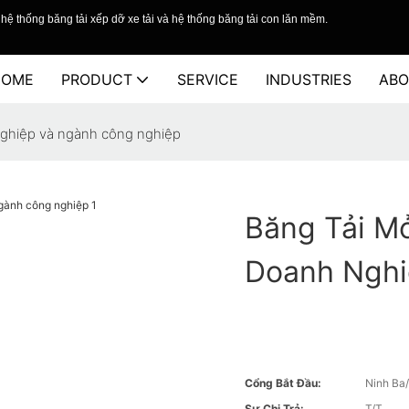
hệ thống băng tải xếp dỡ xe tải và hệ thống băng tải con lăn mềm.
HOME
PRODUCT
SERVICE
INDUSTRIES
ABO
nghiệp và ngành công nghiệp
Băng Tải M
Doanh Nghi
Cổng Bắt Đầu:
Ninh Ba
Sự Chi Trả:
T/T