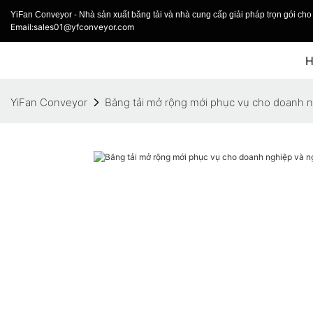
YiFan Conveyor - Nhà sản xuất băng tải và nhà cung cấp giải pháp trọn gói cho 
Email:sales01@yfconveyor.com
YiFan Conveyor
Băng tải mở rộng mới phục vụ cho doanh 