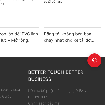
con lăn đôi PVC linh
Băng tải không bến bán
 lực – Mở rộng
chạy nhất cho xe tải dỡ
hoạt động, đơn giản
hàng
 dỡ hàng
BETTER TOUCH BETTER
BUSINESS
m
 13958241004
Liên hệ bộ phận bán hàng tại YIFAN
ố Gulou,
CONVEYOR.
Chính sách bảo mật