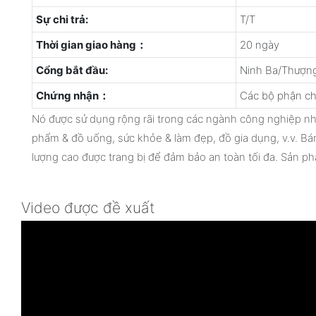
Sự chi trả:
T/T
Thời gian giao hàng：
20 ngày
Cổng bắt đầu:
Ninh Ba/Thượng
Chứng nhận：
Các bộ phận ch
Nó được sử dụng rộng rãi trong các ngành công nghiệp n
phẩm & đồ uống, sức khỏe & làm đẹp, đồ gia dụng, v.v. B
lượng cao được trang bị để đảm bảo an toàn tối đa. Sản phẩ
Video được đề xuất