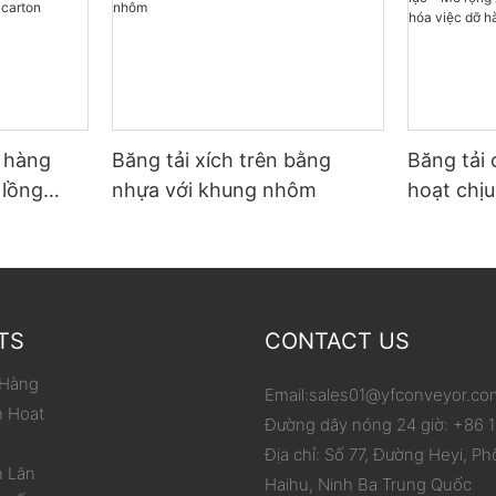
ỡ hàng
Băng tải xích trên bằng
Băng tải 
 lồng
nhựa với khung nhôm
hoạt chịu
p carton
phạm vi 
hóa việc
TS
CONTACT US
 Hàng
Email:
sales01@yfconveyor.co
h Hoạt
Đường dây nóng 24 giờ: +86
Địa chỉ: Số 77, Đường Heyi, Ph
n Lăn
Haihu, Ninh Ba Trung Quốc