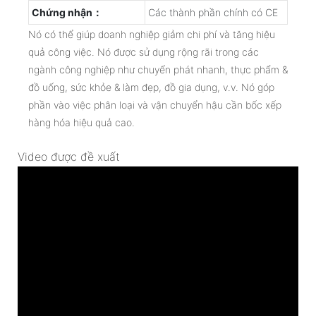
Chứng nhận：
Các thành phần chính có CE
Nó có thể giúp doanh nghiệp giảm chi phí và tăng hiệu
quả công việc. Nó được sử dụng rộng rãi trong các
ngành công nghiệp như chuyển phát nhanh, thực phẩm &
đồ uống, sức khỏe & làm đẹp, đồ gia dụng, v.v. Nó góp
phần vào việc phân loại và vận chuyển hậu cần bốc xếp
hàng hóa hiệu quả cao.
Video được đề xuất