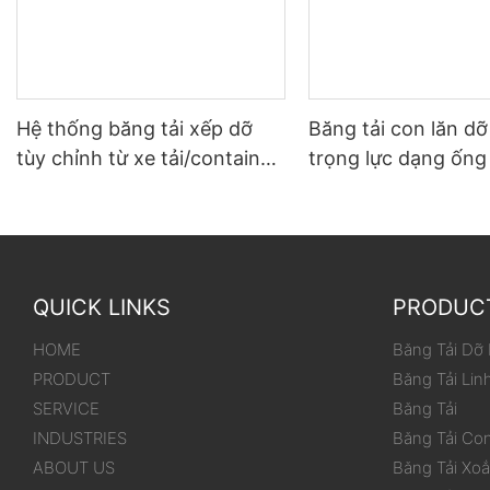
Hệ thống băng tải xếp dỡ
Băng tải con lăn d
tùy chỉnh từ xe tải/container
trọng lực dạng ống
đến kho
dùng cho thùng/hộ
QUICK LINKS
PRODUC
HOME
Băng Tải Dỡ
PRODUCT
Băng Tải Lin
SERVICE
Băng Tải
INDUSTRIES
Băng Tải Co
ABOUT US
Băng Tải Xo