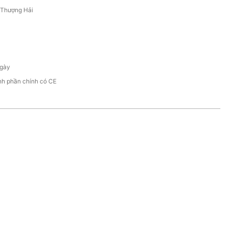
/Thượng Hải
gày
nh phần chính có CE