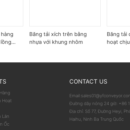
ỡ hàng
Băng tải xích trên bằng
Băng tải 
 lồng
nhựa với khung nhôm
hoạt chịu
p carton
phạm vi 
hóa việc
TS
CONTACT US
 Hàng
Email:
sales01@yfconveyor.co
h Hoạt
Đường dây nóng 24 giờ: +86
Địa chỉ: Số 77, Đường Heyi, Ph
n Lăn
Haihu, Ninh Ba Trung Quốc
ắn Ốc