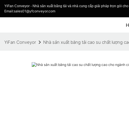
YiFan Conveyor - Nhà sản xuất băng tải và nhà cung cấp giải pháp trọn gói cho 
Email:sales01@yfconveyor.com
YiFan Conveyor
Nhà sản xuất băng tải cao su chất lượng 