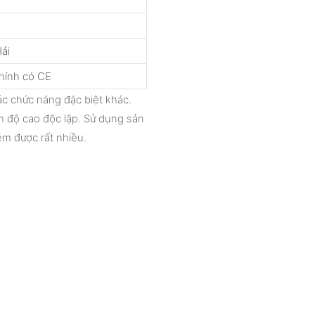
ải
hính có CE
ác chức năng đặc biệt khác.
h độ cao độc lập. Sử dụng sản
ệm được rất nhiều.