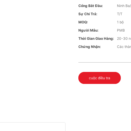
Cổng Bắt Đầu:
Ninh Ba
Sự Chi Trả:
T/T
MOQ:
1 bộ
Người Mẫu:
PMB
Thời Gian Giao Hàng:
20-30 n
Chứng Nhận:
Các thà
cuộc điều tra