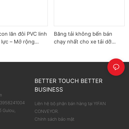
con lăn đôi PVC linh
Băng tải không bến bán
 lực – Mở rộng
chạy nhất cho xe tải dỡ
hoạt động, đơn giản
hàng
 dỡ hàng
BETTER TOUCH BETTER
BUSINESS
m
 13958241004
Liên hệ bộ phận bán hàng tại YIFAN
ố Gulou,
CONVEYOR.
Chính sách bảo mật