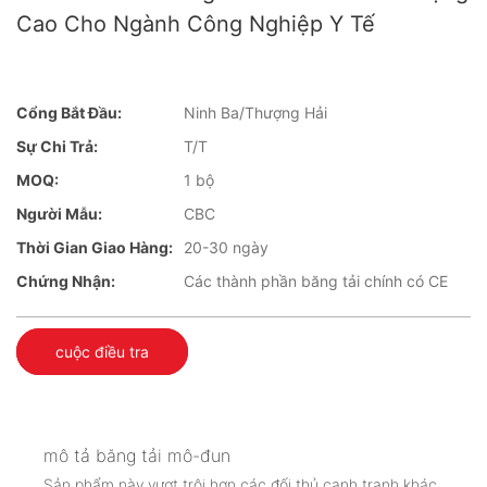
Cao Cho Ngành Công Nghiệp Y Tế
Cổng Bắt Đầu:
Ninh Ba/Thượng Hải
Sự Chi Trả:
T/T
MOQ:
1 bộ
Người Mẫu:
CBC
Thời Gian Giao Hàng:
20-30 ngày
Chứng Nhận:
Các thành phần băng tải chính có CE
cuộc điều tra
mô tả băng tải mô-đun
Sản phẩm này vượt trội hơn các đối thủ cạnh tranh khác