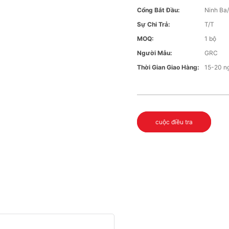
Cổng Bắt Đầu:
Ninh Ba
Sự Chi Trả:
T/T
MOQ:
1 bộ
Người Mẫu:
GRC
Thời Gian Giao Hàng:
15-20 n
cuộc điều tra