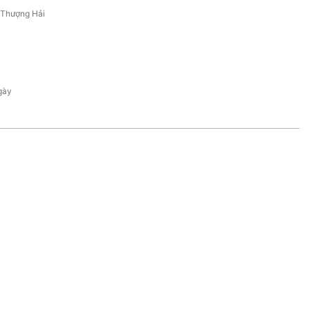
/Thượng Hải
gày