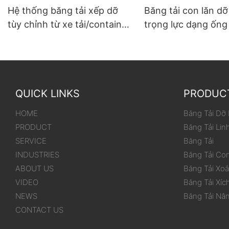
Hệ thống băng tải xếp dỡ
Băng tải con lăn d
tùy chỉnh từ xe tải/container
trọng lực dạng ống
đến kho
dùng cho thùng/hộ
QUICK LINKS
PRODUC
HOME
Băng Tải Dỡ
PRODUCT
Băng Tải Lin
SERVICE
Băng Tải
INDUSTRIES
Băng Tải Co
ABOUT US
Băng Tải Xo
VIDEO
Băng Tải Xíc
NEWS
Băng Tải Nâ
CONTACT US