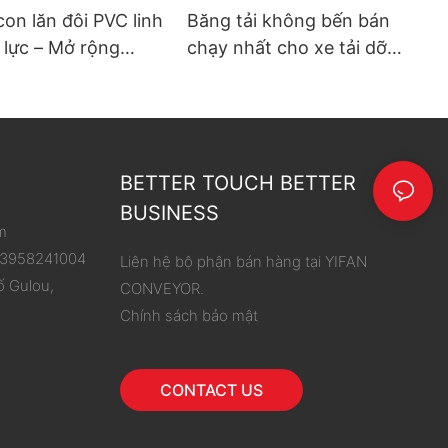
con lăn đôi PVC linh
Băng tải không bến bán
 lực – Mở rộng
chạy nhất cho xe tải dỡ
hoạt động, đơn giản
hàng
 dỡ hàng
BETTER TOUCH BETTER
BUSINESS
m
 13958241004
Liên hệ bộ phận bán hàng tại YIFAN
ố Gulou,
CONVEYOR.
Chính sách bảo mật
CONTACT US