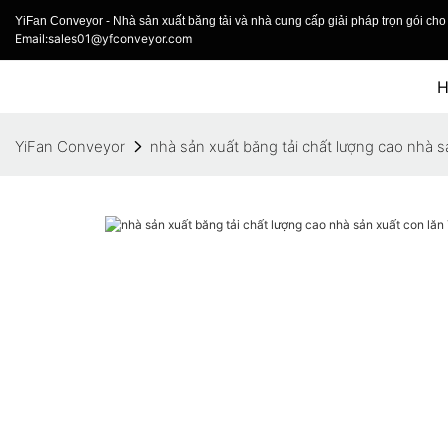
YiFan Conveyor - Nhà sản xuất băng tải và nhà cung cấp giải pháp trọn gói cho 
Email:sales01@yfconveyor.com
YiFan Conveyor
nhà sản xuất băng tải chất lượng cao nhà 