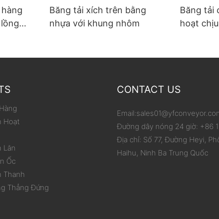
ỡ hàng
Băng tải xích trên bằng
Băng tải 
 lồng
nhựa với khung nhôm
hoạt chịu
p carton
phạm vi 
hóa việc
TS
CONTACT US
 Hàng
Email:
sales01@yfconveyor.co
h Hoạt
Đường dây nóng 24 giờ: +86
Địa chỉ: Số 77, Đường Heyi, Ph
n Lăn
Haihu, Ninh Ba Trung Quốc
ắn Ốc
h Thanh
ng Thẳng Đứng